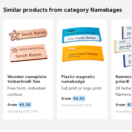
Similar products from category Namebages
Wooden nameplate
Plastic magnetic
Namenss
timberline® flex
namebadge
polar®
Free form, individual
Full print or logo print
18 Farbe
contour
Namensk
from
€6.02
from
€6.56
from
€2
including VAT 19%
including VAT 19%
including