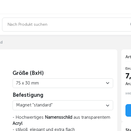
ld
Ar
Ein
Größe (BxH)
7
An
ink
Befestigung
- Hochwertiges
Namensschild
aus transparentem
Acryl
- stilvoll, elegant und extra flach
St