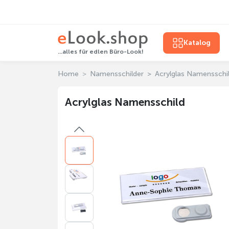
Katalog
...alles für edlen Büro-Look!
Home
Namensschilder
Acrylglas Namensschi
Acrylglas Namensschild