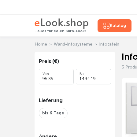
Katalog
...alles für edlen Büro-Look!
Home
Wand-Infosysteme
Infotafeln
Inf
Preis (€)
3 Prod
Von
Bis
Lieferung
bis 6 Tage
Andere