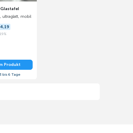
 Glastafel
, ultraglatt, mobil
4,19
 19%
m Produkt
3 bis 6 Tage