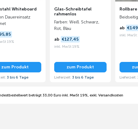
lstahl Whiteboard
Glas-Schreibtafel
Rollbare
rahmenlos
en Dauereinsatz
Beidseitig
Farben: Weiß. Schwarz,
net
ab
€149
Rot, Blau
95,85
inkl. MwSt
ab
€127,45
MwSt 19%
inkl. MwSt 19%
zum Produkt
zum Produkt
zu
zeit:
3 bis 6 Tage
Lieferzeit:
3 bis 6 Tage
Lieferzeit:
ndestbestellwert beträgt 33,00 Euro inkl. MwSt 19%, exkl. Versandkosten