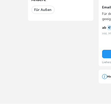
Emai
Für Außen
Für d
geeig
ab
€
inkl. 
Liefer
Mi