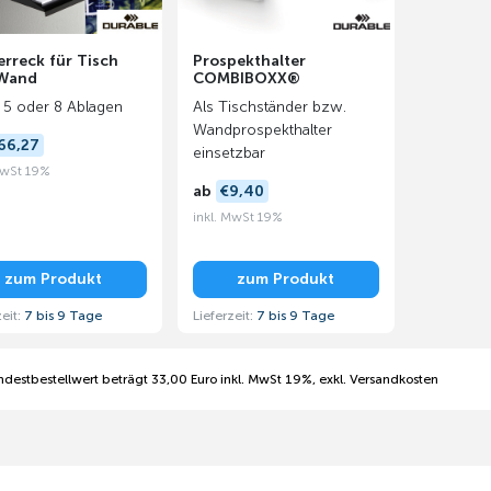
erreck für Tisch
Prospekthalter
Wand
COMBIBOXX®
, 5 oder 8 Ablagen
Als Tischständer bzw.
Wandprospekthalter
66,27
einsetzbar
MwSt 19%
ab
€9,40
inkl. MwSt 19%
zum Produkt
zum Produkt
zeit:
7 bis 9 Tage
Lieferzeit:
7 bis 9 Tage
ndestbestellwert beträgt 33,00 Euro inkl. MwSt 19%, exkl. Versandkosten