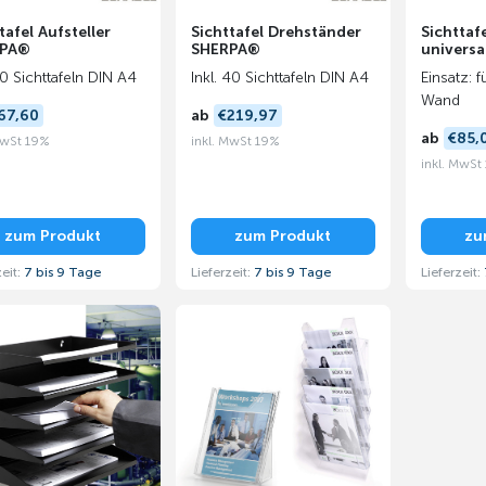
tafel Aufsteller
Sichttafel Drehständer
Sichttaf
RPA®
SHERPA®
universa
10 Sichttafeln DIN A4
Inkl. 40 Sichttafeln DIN A4
Einsatz: 
Wand
67,60
ab
€219,97
ab
€85,
MwSt 19%
inkl. MwSt 19%
inkl. MwSt
zum Produkt
zum Produkt
zu
zeit:
7 bis 9 Tage
Lieferzeit:
7 bis 9 Tage
Lieferzeit: