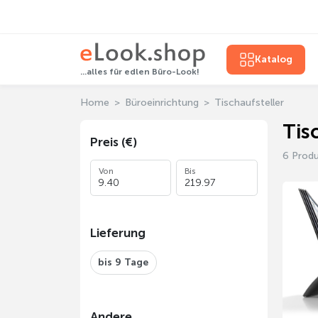
Katalog
...alles für edlen Büro-Look!
Home
Büroeinrichtung
Tischaufsteller
Tis
Preis (€)
6 Prod
Von
Bis
Lieferung
bis 9 Tage
Andere