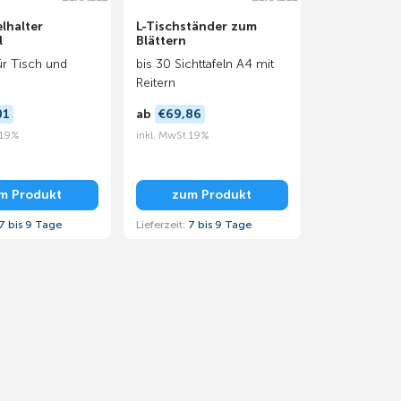
elhalter
L-Tischständer zum
l
Blättern
für Tisch und
bis 30 Sichttafeln A4 mit
Reitern
01
ab
€69,86
 19%
inkl. MwSt 19%
m Produkt
zum Produkt
7 bis 9 Tage
Lieferzeit:
7 bis 9 Tage