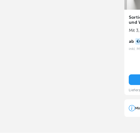
Sorti
und 
Mit 3
ab
€
inkl. 
Liefer
Mi