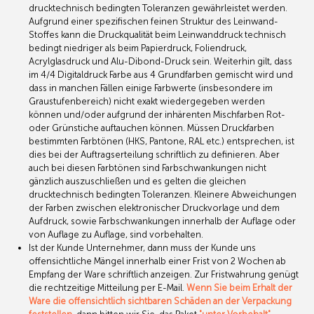
drucktechnisch bedingten Toleranzen gewährleistet werden.
Aufgrund einer spezifischen feinen Struktur des Leinwand-
Stoffes kann die Druckqualität beim Leinwanddruck technisch
bedingt niedriger als beim Papierdruck, Foliendruck,
Acrylglasdruck und Alu-Dibond-Druck sein. Weiterhin gilt, dass
im 4/4 Digitaldruck Farbe aus 4 Grundfarben gemischt wird und
dass in manchen Fällen einige Farbwerte (insbesondere im
Graustufenbereich) nicht exakt wiedergegeben werden
können und/oder aufgrund der inhärenten Mischfarben Rot-
oder Grünstiche auftauchen können. Müssen Druckfarben
bestimmten Farbtönen (HKS, Pantone, RAL etc.) entsprechen, ist
dies bei der Auftragserteilung schriftlich zu definieren. Aber
auch bei diesen Farbtönen sind Farbschwankungen nicht
gänzlich auszuschließen und es gelten die gleichen
drucktechnisch bedingten Toleranzen. Kleinere Abweichungen
der Farben zwischen elektronischer Druckvorlage und dem
Aufdruck, sowie Farbschwankungen innerhalb der Auflage oder
von Auflage zu Auflage, sind vorbehalten.
Ist der Kunde Unternehmer, dann muss der Kunde uns
offensichtliche Mängel innerhalb einer Frist von 2 Wochen ab
Empfang der Ware schriftlich anzeigen. Zur Fristwahrung genügt
die rechtzeitige Mitteilung per E-Mail.
Wenn Sie beim Erhalt der
Ware die offensichtlich sichtbaren Schäden an der Verpackung