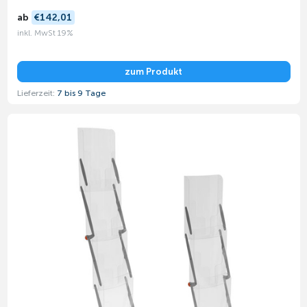
ab
€142,01
inkl. MwSt 19%
zum Produkt
Lieferzeit:
7 bis 9 Tage