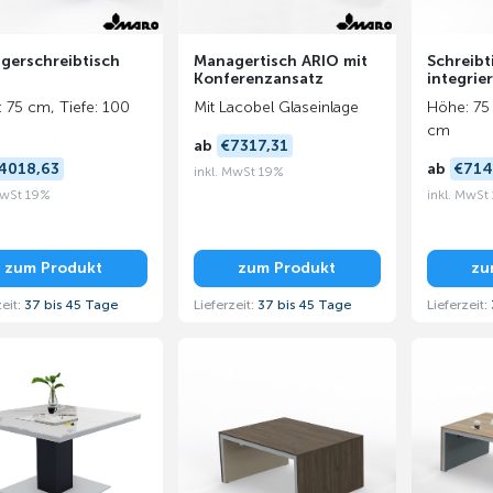
gerschreibtisch
Managertisch ARIO mit
Schreibt
Konferenzansatz
integrie
 75 cm, Tiefe: 100
Mit Lacobel Glaseinlage
Höhe: 75 
cm
ab
€7317,31
4018,63
ab
€714
inkl. MwSt 19%
MwSt 19%
inkl. MwSt
zum Produkt
zum Produkt
zu
zeit:
37 bis 45 Tage
Lieferzeit:
37 bis 45 Tage
Lieferzeit: