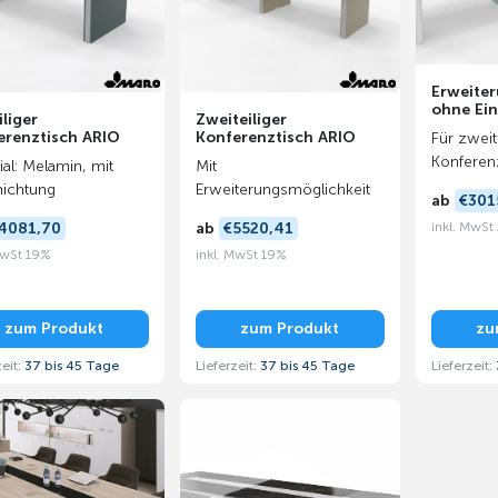
Erweite
ohne Ein
iliger
Zweiteiliger
erenztisch ARIO
Konferenztisch ARIO
Für zweit
Konferen
ial: Melamin, mit
Mit
ichtung
Erweiterungsmöglichkeit
ab
€301
inkl. MwSt
4081,70
ab
€5520,41
MwSt 19%
inkl. MwSt 19%
zum Produkt
zum Produkt
zu
zeit:
37 bis 45 Tage
Lieferzeit:
37 bis 45 Tage
Lieferzeit: