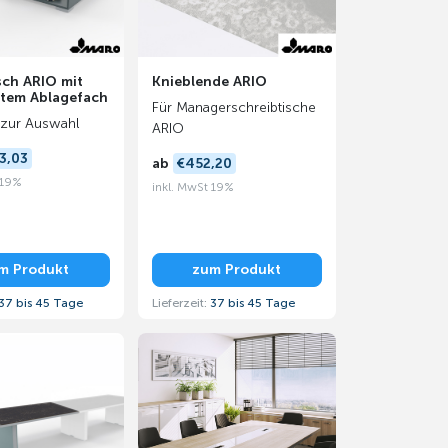
ch ARIO mit
Knieblende ARIO
rtem Ablagefach
Für Managerschreibtische
 zur Auswahl
ARIO
3,03
ab
€452,20
 19%
inkl. MwSt 19%
m Produkt
zum Produkt
37 bis 45 Tage
Lieferzeit:
37 bis 45 Tage