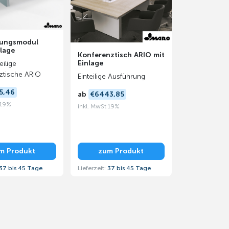
rungsmodul
lage
Konferenztisch ARIO mit
Einlage
eilige
ztische ARIO
Einteilige Ausführung
5,46
ab
€6443,85
 19%
inkl. MwSt 19%
m Produkt
zum Produkt
37 bis 45 Tage
Lieferzeit:
37 bis 45 Tage