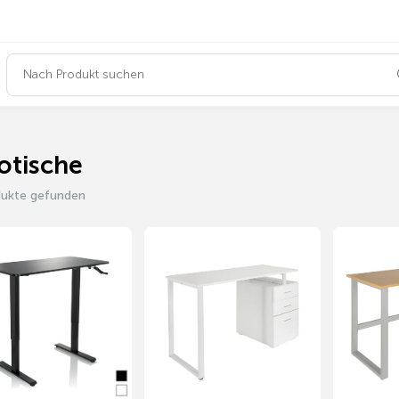
otische
dukte gefunden