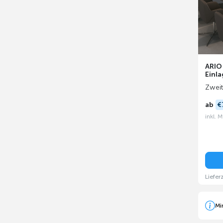
ARIO
Einla
Zweit
ab
€
inkl. 
Liefer
Mi