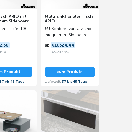
isch ARIO mit
Multifunktionaler Tisch
rtem Sideboard
ARIO
cm, Tiefe: 100
Mit Konferenzansatz und
integriertem Sideboard
2,38
ab
€10324,44
 19%
inkl. MwSt 19%
m Produkt
zum Produkt
37 bis 45 Tage
Lieferzeit:
37 bis 45 Tage