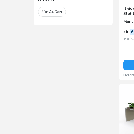
Unive
Für Außen
Steh
Manue
ab
€
inkl. 
Liefer