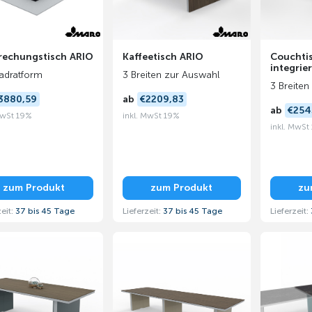
rechungstisch ARIO
Kaffeetisch ARIO
Couchtis
integrie
adratform
3 Breiten zur Auswahl
3 Breiten
3880,59
ab
€2209,83
ab
€254
MwSt 19%
inkl. MwSt 19%
inkl. MwSt
zum Produkt
zum Produkt
zu
zeit:
37 bis 45 Tage
Lieferzeit:
37 bis 45 Tage
Lieferzeit: