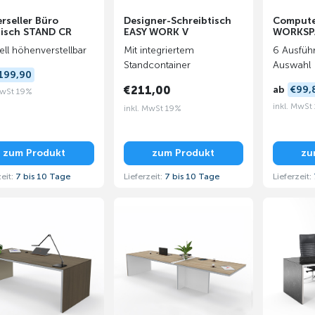
rseller Büro
Designer-Schreibtisch
Compute
tisch STAND CR
EASY WORK V
WORKSPA
ll höhenverstellbar
Mit integriertem
6 Ausfüh
Standcontainer
Auswahl
199,90
€211,00
ab
€99,
MwSt 19%
inkl. MwSt
inkl. MwSt 19%
zum Produkt
zum Produkt
zu
zeit:
7 bis 10 Tage
Lieferzeit:
7 bis 10 Tage
Lieferzeit: