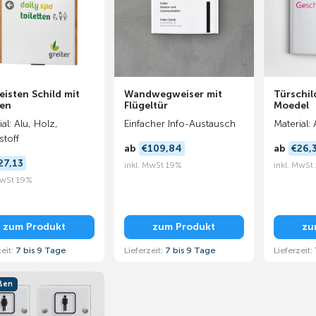
eisten Schild mit
Wandwegweiser mit
Türschi
en
Flügeltür
Moedel
al: Alu, Holz,
Einfacher Info-Austausch
Material:
stoff
ab
€109,84
ab
€26,
27,13
inkl. MwSt 19%
inkl. MwSt
MwSt 19%
zum Produkt
zum Produkt
zu
zeit:
7 bis 9 Tage
Lieferzeit:
7 bis 9 Tage
Lieferzeit:
ußen