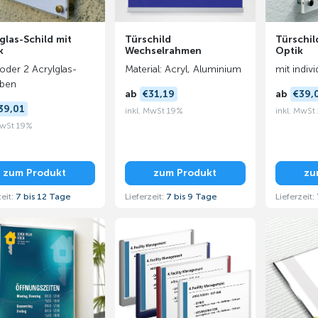
glas-Schild mit
Türschild
Türschil
k
Wechselrahmen
Optik
 oder 2 Acrylglas-
Material: Acryl, Aluminium
mit indiv
iben
ab
€31,19
ab
€39,
39,01
inkl. MwSt 19%
inkl. MwSt
MwSt 19%
zum Produkt
zum Produkt
zu
zeit:
7 bis 12 Tage
Lieferzeit:
7 bis 9 Tage
Lieferzeit: