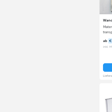
Wand
Materi
trans
ab
€
inkl. 
Liefer