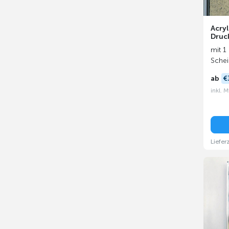
Acryl
Druc
mit 1
Sche
ab
€
inkl. 
Liefer