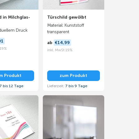
d in Milchglas-
Türschild gewölbt
Material: Kunststoff
iduellem Druck
transparent
01
ab
€14,99
 19%
inkl. MwSt 19%
m Produkt
zum Produkt
7 bis 12 Tage
Lieferzeit:
7 bis 9 Tage