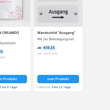
ld ORLANDO
Wandschild "Ausgang"
Mit 2er Befestigungsset
 Aluminium
ab
€59,25
30
inkl. MwSt 19%
 19%
m Produkt
zum Produkt
7 bis 9 Tage
Lieferzeit:
9 bis 12 Tage