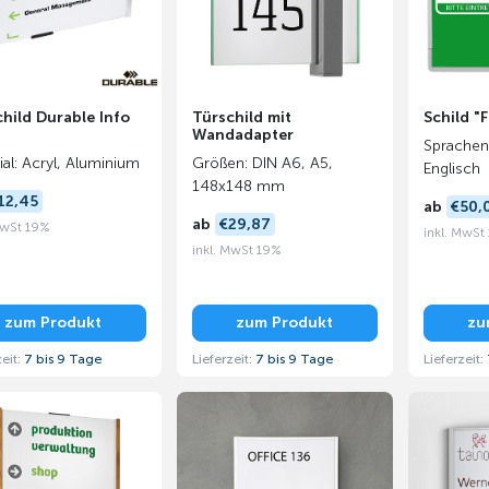
hild Durable Info
Türschild mit
Schild "F
Wandadapter
Sprachen
ial: Acryl, Aluminium
Größen: DIN A6, A5,
Englisch
148x148 mm
12,45
ab
€50,
ab
€29,87
MwSt 19%
inkl. MwSt
inkl. MwSt 19%
zum Produkt
zum Produkt
zu
zeit:
7 bis 9 Tage
Lieferzeit:
7 bis 9 Tage
Lieferzeit: