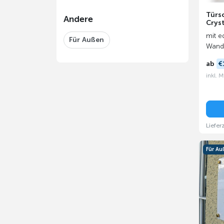
Türsc
Andere
Cryst
mit e
Für Außen
Wanda
ab
€
inkl. 
Liefer
Für A