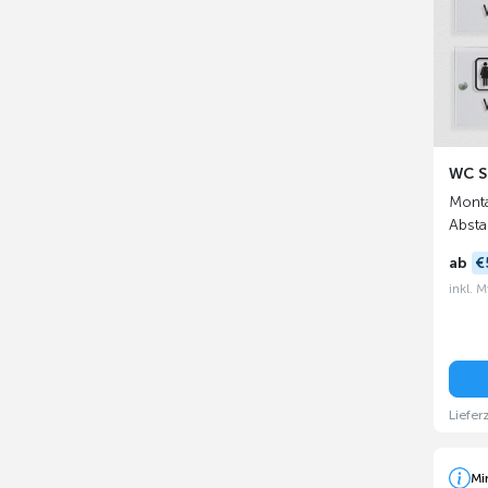
WC Sc
Monta
Absta
ab
€
inkl. 
Liefer
Mi