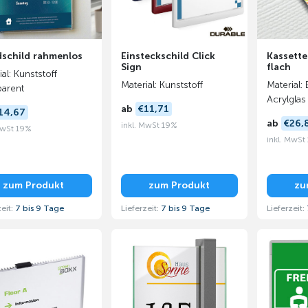
schild rahmenlos
Einsteckschild Click
Kassette
Sign
flach
al: Kunststoff
Material: Kunststoff
Material: 
parent
Acrylglas
ab
€11,71
14,67
ab
€26,
inkl. MwSt 19%
MwSt 19%
inkl. MwSt
zum Produkt
zum Produkt
zu
zeit:
7 bis 9 Tage
Lieferzeit:
7 bis 9 Tage
Lieferzeit: