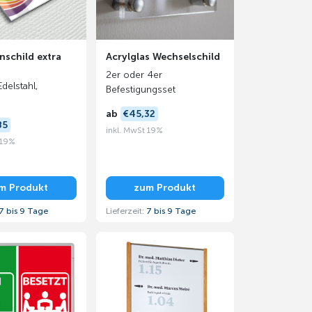
nschild extra
Acrylglas Wechselschild
2er oder 4er
Edelstahl,
Befestigungsset
ab
€45,32
85
inkl. MwSt 19%
 19%
m Produkt
zum Produkt
7 bis 9 Tage
Lieferzeit:
7 bis 9 Tage