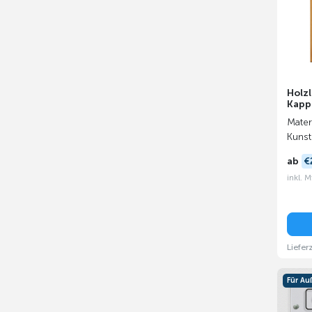
Holzl
Kapp
Materi
Kunst
ab
€
inkl. 
Liefer
Für A