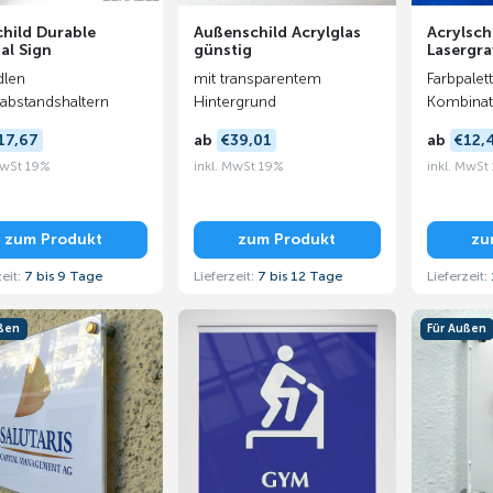
hild Durable
Außenschild Acrylglas
Acrylsch
al Sign
günstig
Lasergra
dlen
mit transparentem
Farbpalet
bstandshaltern
Hintergrund
Kombinat
17,67
ab
€39,01
ab
€12,
MwSt 19%
inkl. MwSt 19%
inkl. MwSt
zum Produkt
zum Produkt
zu
zeit:
7 bis 9 Tage
Lieferzeit:
7 bis 12 Tage
Lieferzeit:
ußen
Für Außen