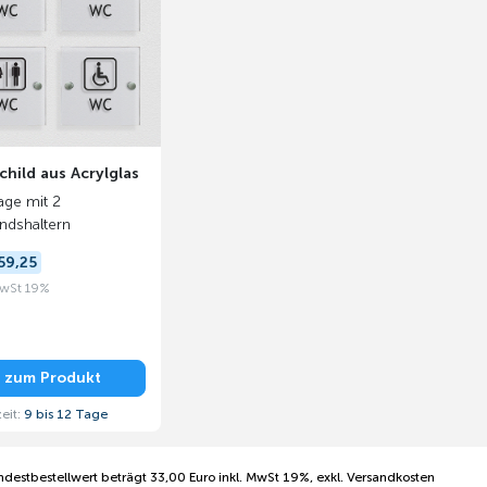
hild aus Acrylglas
ge mit 2
ndshaltern
59,25
MwSt 19%
zum Produkt
zeit:
9 bis 12 Tage
ndestbestellwert beträgt 33,00 Euro inkl. MwSt 19%, exkl. Versandkosten