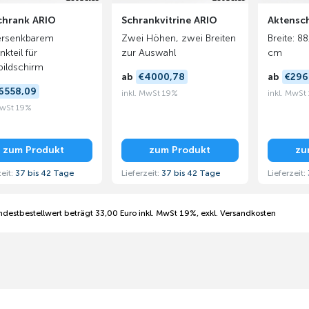
chrank ARIO
Schrankvitrine ARIO
Aktensc
ersenkbarem
Zwei Höhen, zwei Breiten
Breite: 8
kteil für
zur Auswahl
cm
bildschirm
ab
€4000,78
ab
€296
6558,09
inkl. MwSt 19%
inkl. MwSt
MwSt 19%
zum Produkt
zum Produkt
zu
zeit:
37 bis 42 Tage
Lieferzeit:
37 bis 42 Tage
Lieferzeit:
ndestbestellwert beträgt 33,00 Euro inkl. MwSt 19%, exkl. Versandkosten