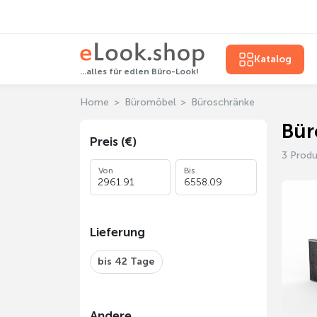
Katalog
...alles für edlen Büro-Look!
Home
Büromöbel
Büroschränke
Bür
Preis (€)
3 Prod
Von
Bis
Lieferung
bis 42 Tage
Andere