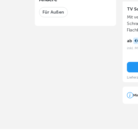
TV S
Für Außen
Mit v
Schran
Flach
ab
€
inkl. 
Liefer
Mi