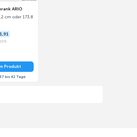
hrank ARIO
8,2 cm oder 173,8
1,91
 19%
m Produkt
37 bis 42 Tage