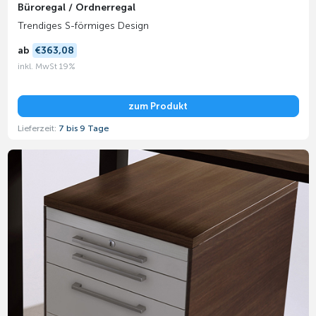
Büroregal / Ordnerregal
Trendiges S-förmiges Design
ab
€363,08
inkl. MwSt 19%
zum Produkt
Lieferzeit:
7 bis 9 Tage