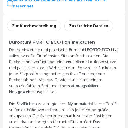
Versandkosten werden im übernächsten Schritt
berechnet
Zur Kurzbeschreibung
Zusätzliche Dateien
Bürostuhl PORTO ECO I online kaufen
Der hochwertige und praktische
Bürostuhl PORTO ECO I
hat
aalles, was Sie für höchsten Sitzkomfort brauchen. Die
Rückenlehne verfügt über eine
verstellbare Lordosenstütze
und passt sich so der Wirbelsäule an. So wird Ihr Rücken in
jeder Sitzposition angenehm gestützt. Der integrierte
Rückenrahmen trägt das Gewicht und ist mit einem
strapazierfähigen Stoff und einem
atmungsaktiven
Netzgewebe
ausgestattet.
Die
Sitzfläche
aus schlagfestem
Nylonmaterial
ist mit Toplift
stufenlos
höhenverstellbar
, um sich jeder Körpergröße
anzupassen. Die Synchronmechanik ist in vier Positionen
arretierbar und sorgt so für mehr Sitzkomfort. Das
formschöne und stabile Fußkreuz aus schwarzem