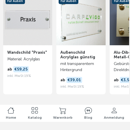
Für Außen
Für Außen
Für Außen
Wandschild "Praxis"
Außenschild
Alu-Dib
Acrylglas günstig
Metall-
Material: Acrylglas
mit transparentem
Gebürste
ab
€59,25
Hintergrund
Direktdr
inkl. MwSt 19%
ab
€39,01
ab
€3,5
inkl. MwSt 19%
inkl. MwS
Home
Katalog
Warenkorb
Blog
Anmeldung