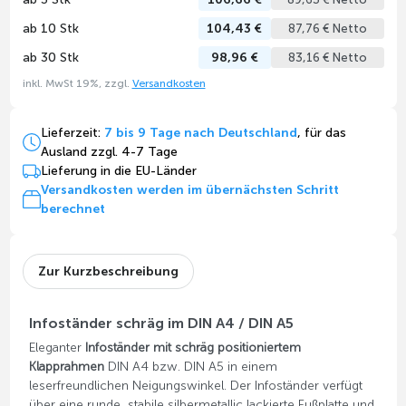
ab 10 Stk
104,43 €
87,76 € Netto
ab 30 Stk
98,96 €
83,16 € Netto
inkl. MwSt 19%, zzgl.
Versandkosten
Lieferzeit:
7 bis 9 Tage nach Deutschland
, für das
Ausland zzgl. 4-7 Tage
Lieferung in die EU-Länder
Versandkosten werden im übernächsten Schritt
berechnet
Zur Kurzbeschreibung
Infoständer schräg im DIN A4 / DIN A5
Eleganter
Infoständer mit schräg positioniertem
Klapprahmen
DIN A4 bzw. DIN A5 in einem
leserfreundlichen Neigungswinkel. Der Infoständer verfügt
über eine runde, stabile silbermetallic lackierte Fußplatte und