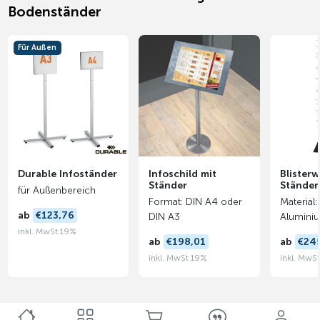
Bodenständer
Für Außen
Durable Infoständer
Infoschild mit
Blister
Ständer
Ständer
für Außenbereich
Format: DIN A4 oder
Material:
ab
€123,76
DIN A3
Alumini
inkl. MwSt 19%
ab
€198,01
ab
€24
inkl. MwSt 19%
inkl. MwS