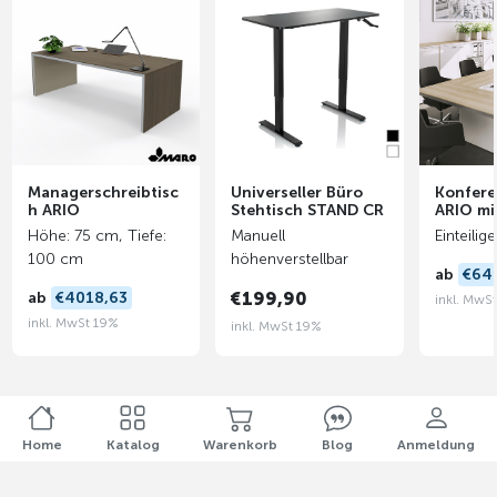
Managerschreibtisc
Universeller Büro
Konfere
h ARIO
Stehtisch STAND CR
ARIO mi
Höhe: 75 cm, Tiefe:
Manuell
Einteili
100 cm
höhenverstellbar
ab
€64
ab
€4018,63
€199,90
inkl. MwS
inkl. MwSt 19%
inkl. MwSt 19%
Home
Katalog
Warenkorb
Blog
Anmeldung