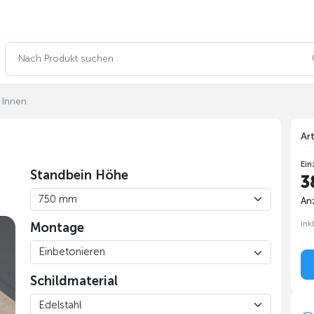
 Innen
Ar
Ein
Standbein Höhe
3
Anz
ink
Montage
Schildmaterial