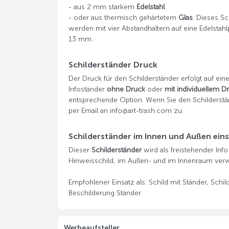
- aus 2 mm starkem
Edelstahl
- oder aus thermisch gehärtetem
Glas
. Dieses S
werden mit vier Abstandhaltern auf eine Edelstah
13 mm.
Schilderständer Druck
Der Druck für den Schilderständer erfolgt auf ein
Infoständer
ohne Druck
oder
mit individuellem D
entsprechende Option. Wenn Sie den Schilderstän
per Email an info@art-trash.com zu.
Schilderständer im Innen und Außen ein
Dieser
Schilderständer
wird als freistehender Inf
Hinweisschild, im Außen- und im Innenraum ver
Empfohlener Einsatz als: Schild mit Ständer, Schi
Beschilderung Ständer.
Werbeaufsteller