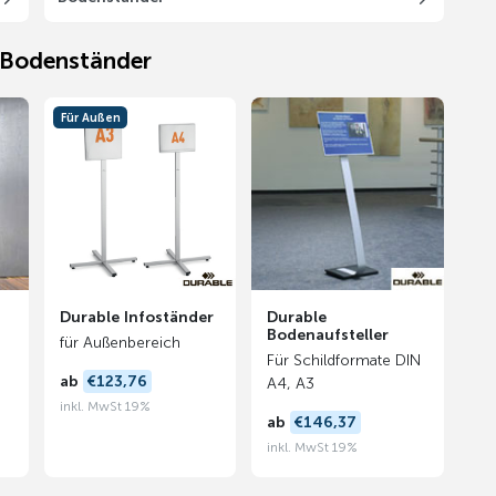
e Bodenständer
Für Außen
Durable Infoständer
Durable
Bodenaufsteller
für Außenbereich
N
Für Schildformate DIN
ab
€123,76
A4, A3
inkl. MwSt 19%
ab
€146,37
inkl. MwSt 19%