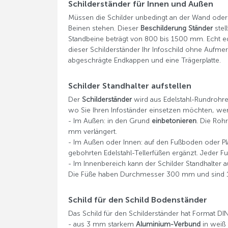
Schilderständer für Innen und Außen
Müssen die Schilder unbedingt an der Wand oder 
Beinen stehen. Dieser
Beschilderung Ständer
stel
Standbeine beträgt von 800 bis 1500 mm. Echt edel
dieser Schilderständer Ihr Infoschild ohne Aufmer
abgeschrägte Endkappen und eine Trägerplatte.
Schilder Standhalter aufstellen
Der
Schilderständer
wird aus Edelstahl-Rundrohr
wo Sie Ihren Infoständer einsetzen möchten, we
- Im Außen: in den Grund
einbetonieren
. Die Roh
mm verlängert.
- Im Außen oder Innen: auf den Fußboden oder P
gebohrten Edelstahl-Tellerfüßen ergänzt. Jeder 
- Im Innenbereich kann der Schilder Standhalter 
Die Füße haben Durchmesser 300 mm und sind 
Schild für den Schild Bodenständer
Das Schild für den Schilderständer hat Format DI
- aus 3 mm starkem
Aluminium-Verbund
in weiß 