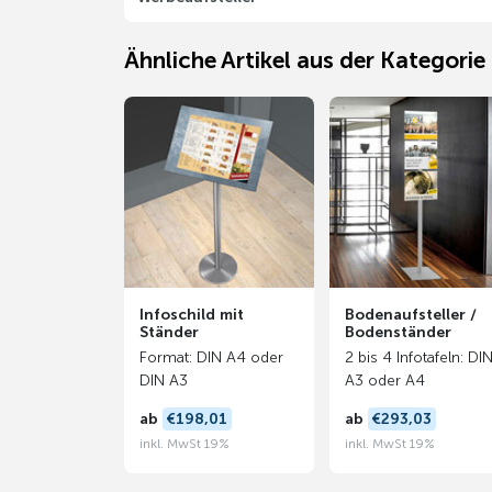
Ähnliche Artikel aus der Kategori
Infoschild mit
Bodenaufsteller /
Ständer
Bodenständer
Format: DIN A4 oder
2 bis 4 Infotafeln: DI
DIN A3
A3 oder A4
ab
€198,01
ab
€293,03
inkl. MwSt 19%
inkl. MwSt 19%