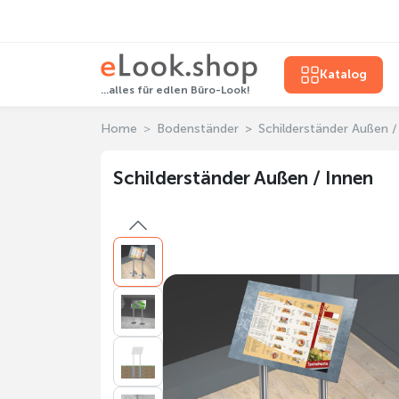
Katalog
...alles für edlen Büro-Look!
Home
Bodenständer
Schilderständer Außen /
Schilderständer Außen / Innen