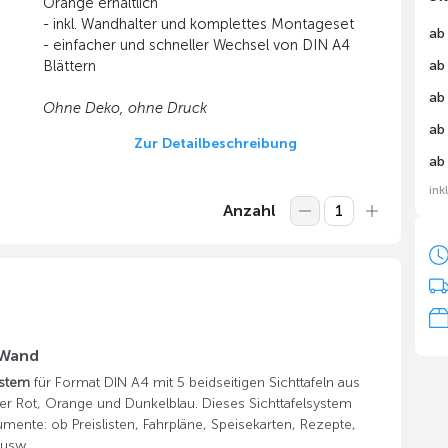
Orange erhältlich
- inkl. Wandhalter und komplettes Montageset
ab
- einfacher und schneller Wechsel von DIN A4
ab
Blättern
ab
Ohne Deko, ohne Druck
ab
Zur Detailbeschreibung
ab
ink
Anzahl
 Wand
ystem
für Format DIN A4 mit 5 beidseitigen Sichttafeln aus
ter Rot, Orange und Dunkelblau. Dieses Sichttafelsystem
umente: ob Preislisten, Fahrpläne, Speisekarten, Rezepte,
 usw.