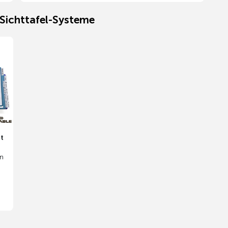
 Sichttafel-Systeme
it
ln