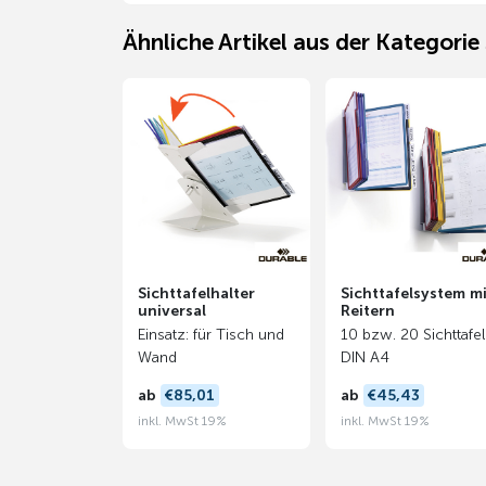
Ähnliche Artikel aus der Kategorie
Sichttafelhalter
Sichttafelsystem m
universal
Reitern
Einsatz: für Tisch und
10 bzw. 20 Sichttafe
Wand
DIN A4
ab
€85,01
ab
€45,43
inkl. MwSt 19%
inkl. MwSt 19%