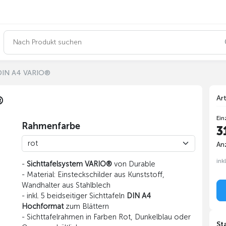
 DIN A4 VARIO®
Ar
®
Ein
Rahmenfarbe
3
Anz
ink
-
Sichttafelsystem VARIO®
von Durable
- Material: Einsteckschilder aus Kunststoff,
Wandhalter aus Stahlblech
- inkl. 5 beidseitiger Sichttafeln
DIN A4
Hochformat
zum Blättern
- Sichttafelrahmen in Farben Rot, Dunkelblau oder
St