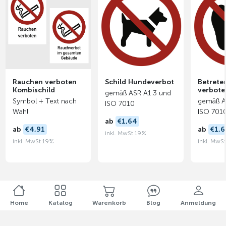
Rauchen verboten
Schild Hundeverbot
Betrete
Kombischild
verbote
gemäß ASR A1.3 und
Symbol + Text nach
gemäß A
ISO 7010
Wahl
ISO 701
ab
€1,64
ab
€4,91
ab
€1,
inkl. MwSt 19%
inkl. MwSt 19%
inkl. MwS
Home
Katalog
Warenkorb
Blog
Anmeldung