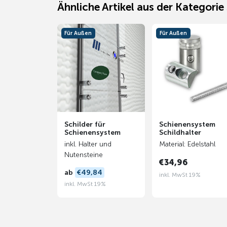
Ähnliche Artikel aus der Kategorie
Für Außen
Für Außen
Schilder für
Schienensystem
Schienensystem
Schildhalter
inkl. Halter und
Material: Edelstahl
Nutensteine
€34,96
ab
€49,84
inkl. MwSt 19%
inkl. MwSt 19%