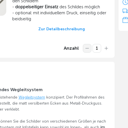
den Schildern
-
doppelseitiger Einsatz
des Schildes möglich
- optional: mit individuellem Druck, einseitig oder
beidseitig
Zur Detailbeschreibung
Anzahl
endes Wegleitsystem
reistehende
Wegleitsystem
konzipiert. Der Profilrahmen des
stellt, die matt versilberten Ecken aus Metall-Druckguss.
er verklebt.
können Sie die Schilder von verschiedenen Größen je nach
system mit Infotafeln kann sowohl im Innen-, als auch
im