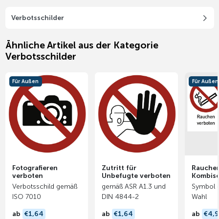
Verbotsschilder
Ähnliche Artikel aus der Kategorie
Verbotsschilder
Für Außen
Für Außen
Fotografieren
Zutritt für
Rauchen
verboten
Unbefugte verboten
Kombisc
Verbotsschild gemäß
gemäß ASR A1.3 und
Symbol 
ISO 7010
DIN 4844-2
Wahl
ab
€1,64
ab
€1,64
ab
€4,