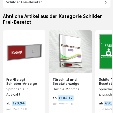
Schilder Frei-Besetzt
Ähnliche Artikel aus der Kategorie Schilder
Frei-Besetzt
Frei/Belegt
Türschild und
Schild "F
Schieber-Anzeige
Besetztanzeige
Besetzt
Sprachen zur
Flexible Montage
Sprachen
Auswahl
Englisch
ab
€104,17
ab
€20,94
ab
€50,
inkl. MwSt 19%
inkl. MwSt 19%
inkl. MwS