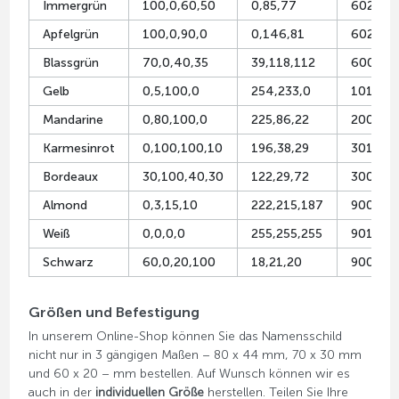
Immergrün
100,0,60,50
0,85,77
6026
Apfelgrün
100,0,90,0
0,146,81
6024
Blassgrün
70,0,40,35
39,118,112
6000
Gelb
0,5,100,0
254,233,0
1018
Mandarine
0,80,100,0
225,86,22
2004
Karmesinrot
0,100,100,10
196,38,29
3016
Bordeaux
30,100,40,30
122,29,72
3004
Almond
0,3,15,10
222,215,187
9001
Weiß
0,0,0,0
255,255,255
9016
Schwarz
60,0,20,100
18,21,20
9005
Größen und Befestigung
In unserem Online-Shop können Sie das Namensschild
nicht nur in 3 gängigen Maßen – 80 x 44 mm, 70 x 30 mm
und 60 x 20 – mm bestellen. Auf Wunsch können wir es
auch in der
individuellen Größe
herstellen. Teilen Sie Ihre