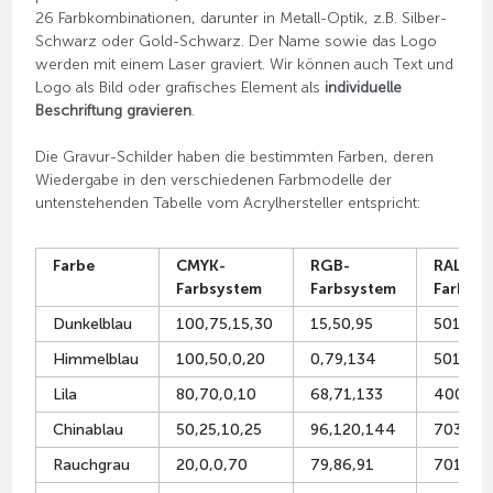
26 Farbkombinationen, darunter in Metall-Optik, z.B. Silber-
Schwarz oder Gold-Schwarz. Der Name sowie das Logo
werden mit einem Laser graviert. Wir können auch Text und
Logo als Bild oder grafisches Element als
individuelle
Beschriftung gravieren
.
Die Gravur-Schilder haben die bestimmten Farben, deren
Wiedergabe in den verschiedenen Farbmodelle der
untenstehenden Tabelle vom Acrylhersteller entspricht:
Farbe
CMYK-
RGB-
RAL-
Farbsystem
Farbsystem
Farbsy
Dunkelblau
100,75,15,30
15,50,95
5013
Himmelblau
100,50,0,20
0,79,134
5019
Lila
80,70,0,10
68,71,133
4005
Chinablau
50,25,10,25
96,120,144
7031
Rauchgrau
20,0,0,70
79,86,91
7011