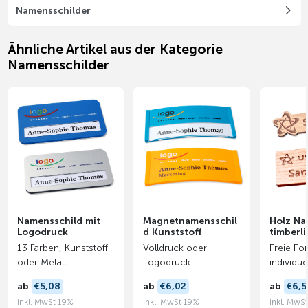
Namensschilder
Ähnliche Artikel aus der Kategorie
Namensschilder
Namensschild mit
Magnetnamensschil
Holz Na
Logodruck
d Kunststoff
timberli
13 Farben, Kunststoff
Volldruck oder
Freie Fo
oder Metall
Logodruck
individue
ab
€5,08
ab
€6,02
ab
€6,5
inkl. MwSt 19%
inkl. MwSt 19%
inkl. MwS