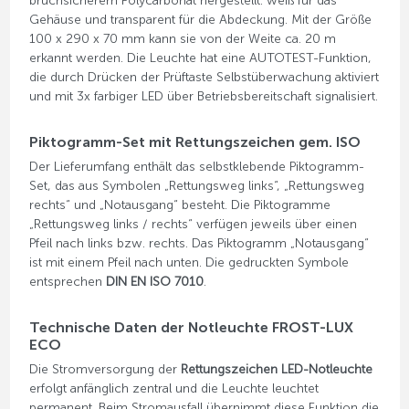
bruchsicherem Polycarbonat hergestellt: weiß für das
Gehäuse und transparent für die Abdeckung. Mit der Größe
100 x 290 x 70 mm kann sie von der Weite ca. 20 m
erkannt werden. Die Leuchte hat eine AUTOTEST-Funktion,
die durch Drücken der Prüftaste Selbstüberwachung aktiviert
und mit 3x farbiger LED über Betriebsbereitschaft signalisiert.
Piktogramm-Set mit Rettungszeichen gem. ISO
Der Lieferumfang enthält das selbstklebende Piktogramm-
Set, das aus Symbolen „Rettungsweg links“, „Rettungsweg
rechts“ und „Notausgang“ besteht. Die Piktogramme
„Rettungsweg links / rechts“ verfügen jeweils über einen
Pfeil nach links bzw. rechts. Das Piktogramm „Notausgang“
ist mit einem Pfeil nach unten. Die gedruckten Symbole
entsprechen
DIN EN ISO 7010
.
Technische Daten der Notleuchte FROST-LUX
ECO
Die Stromversorgung der
Rettungszeichen LED-Notleuchte
erfolgt anfänglich zentral und die Leuchte leuchtet
permanent. Beim Stromausfall übernimmt diese Funktion die