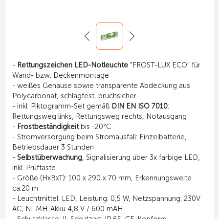
-
Rettungszeichen LED-Notleuchte
"FROST-LUX ECO" für
Wand- bzw. Deckenmontage
- weißes Gehäuse sowie transparente Abdeckung aus
Polycarbonat, schlagfest, bruchsicher
- inkl. Piktogramm-Set gemäß
DIN EN ISO 7010
:
Rettungsweg links, Rettungsweg rechts, Notausgang
-
Frostbeständigkeit
bis -20°C
- Stromversorgung beim Stromausfall: Einzelbatterie,
Betriebsdauer 3 Stunden
-
Selbstüberwachung
, Signalisierung über 3x farbige LED,
inkl. Prüftaste
- Größe (HxBxT): 100 x 290 x 70 mm, Erkennungsweite
ca.20 m
- Leuchtmittel: LED, Leistung: 0,5 W, Netzspannung: 230V
AC, NI-MH-Akku 4,8 V / 600 mAH
- Schutzklasse: II, Schutzart: IP 65, CE-Konform