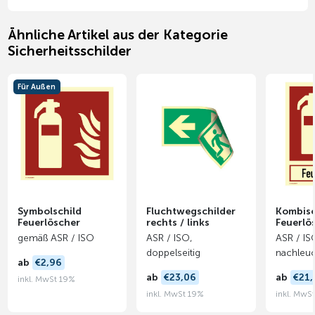
Ähnliche Artikel aus der Kategorie
Sicherheitsschilder
Für Außen
Symbolschild
Fluchtwegschilder
Kombisc
Feuerlöscher
rechts / links
Feuerlö
gemäß ASR / ISO
ASR / ISO,
ASR / IS
doppelseitig
nachleuc
ab
€2,96
ab
€23,06
ab
€21,
inkl. MwSt 19%
inkl. MwSt 19%
inkl. MwS