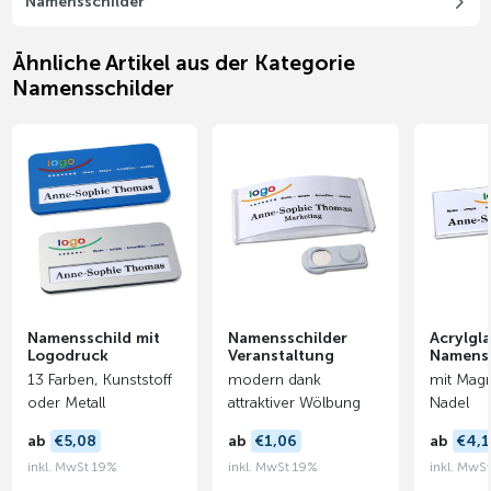
Namensschilder
Ähnliche Artikel aus der Kategorie
Namensschilder
Namensschild mit
Namensschilder
Acrylgla
Logodruck
Veranstaltung
Namenss
13 Farben, Kunststoff
modern dank
mit Magn
oder Metall
attraktiver Wölbung
Nadel
ab
€5,08
ab
€1,06
ab
€4,
inkl. MwSt 19%
inkl. MwSt 19%
inkl. MwS