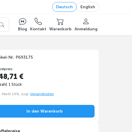
Deutsch
English
Blog
Kontakt
Warenkorb
Anmeldung
tikel-Nr.: P693175
zelpreis:
48,71 €
ahl: 1 Stück
l. MwSt 19%, zzgl.
Versandkosten
In den Warenkorb
affelpreise