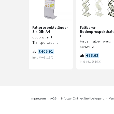
Faltprospektständer
Faltbarer
8 x DIN A4
Bodenprospekthalt
r
optional: mit
Farben: silber, weiß,
Transporttasche
schwarz
ab
€405,91
ab
€98,63
inkl. MwSt 19%
inkl. MwSt 19%
Impressum
·
AGB
·
Info zur Online-Streitbeilegung
·
Ver