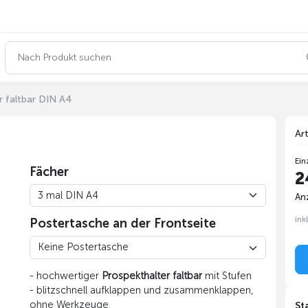
r faltbar DIN A4
Ar
Ein
Fächer
2
Anz
ink
Postertasche an der Frontseite
- hochwertiger
Prospekthalter faltbar
mit Stufen
- blitzschnell aufklappen und zusammenklappen,
ohne Werkzeuge
St