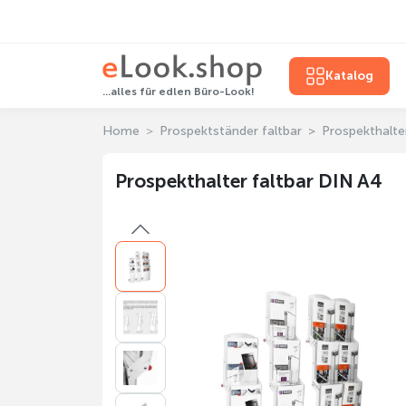
Katalog
...alles für edlen Büro-Look!
Home
Prospektständer faltbar
Prospekthalte
Prospekthalter faltbar DIN A4