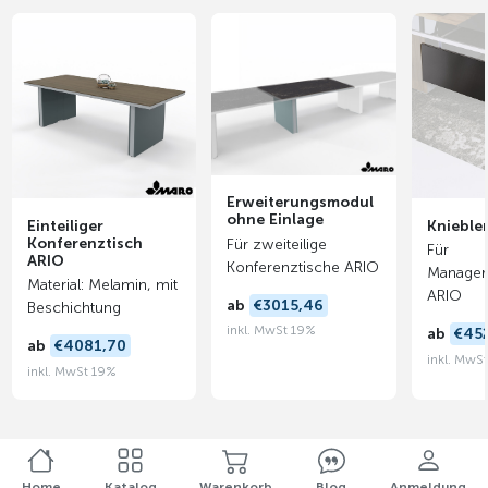
Erweiterungsmodul
ohne Einlage
Einteiliger
Knieble
Konferenztisch
Für zweiteilige
Für
ARIO
Konferenztische ARIO
Managers
Material: Melamin, mit
ARIO
ab
€3015,46
Beschichtung
inkl. MwSt 19%
ab
€45
ab
€4081,70
inkl. MwS
inkl. MwSt 19%
Home
Katalog
Warenkorb
Blog
Anmeldung