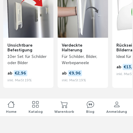
Unsichtbare
Verdeckte
Rücksei
Befestigung
Halterung
Bilderr
10er Set: für Schilder
Für Schilder, Bilder,
Ideal für
oder Bilder
Werbepaneele
ab
€13,
ab
€2,96
ab
€9,96
inkl. MwS
inkl. MwSt 19%
inkl. MwSt 19%
Home
Katalog
Warenkorb
Blog
Anmeldung