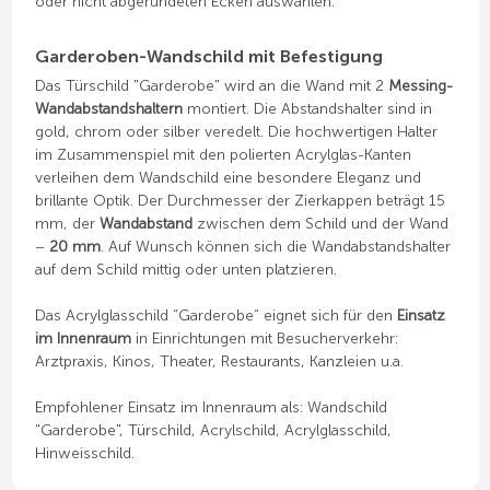
oder nicht abgerundeten Ecken auswählen.
Garderoben-Wandschild mit Befestigung
Das Türschild "Garderobe" wird an die Wand mit 2
Messing-
Wandabstandshaltern
montiert. Die Abstandshalter sind in
gold, chrom oder silber veredelt. Die hochwertigen Halter
im Zusammenspiel mit den polierten Acrylglas-Kanten
verleihen dem Wandschild eine besondere Eleganz und
brillante Optik. Der Durchmesser der Zierkappen beträgt 15
mm, der
Wandabstand
zwischen dem Schild und der Wand
–
20 mm
. Auf Wunsch können sich die Wandabstandshalter
auf dem Schild mittig oder unten platzieren.
Das Acrylglasschild “Garderobe“ eignet sich für den
Einsatz
im Innenraum
in Einrichtungen mit Besucherverkehr:
Arztpraxis, Kinos, Theater, Restaurants, Kanzleien u.a.
Empfohlener Einsatz im Innenraum als: Wandschild
"Garderobe", Türschild, Acrylschild, Acrylglasschild,
Hinweisschild.