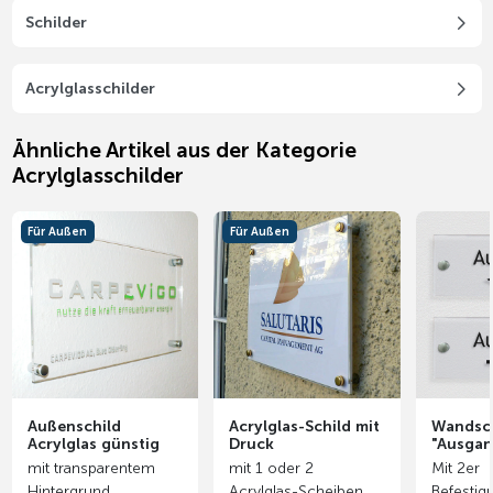
Schilder
Acrylglasschilder
Ähnliche Artikel aus der Kategorie
Acrylglasschilder
Für Außen
Für Außen
Außenschild
Acrylglas-Schild mit
Wandsch
Acrylglas günstig
Druck
"Ausgan
mit transparentem
mit 1 oder 2
Mit 2er
Hintergrund
Acrylglas-Scheiben
Befestig