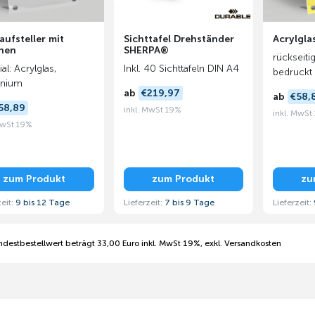
aufsteller mit
Sichttafel Drehständer
Acrylgla
hen
SHERPA®
rückseitig
al: Acrylglas,
Inkl. 40 Sichttafeln DIN A4
bedruckt
inium
ab
€219,97
ab
€58,
58,89
inkl. MwSt 19%
inkl. MwSt
MwSt 19%
zum Produkt
zum Produkt
zu
zeit:
9 bis 12 Tage
Lieferzeit:
7 bis 9 Tage
Lieferzeit:
ndestbestellwert beträgt 33,00 Euro inkl. MwSt 19%, exkl. Versandkosten