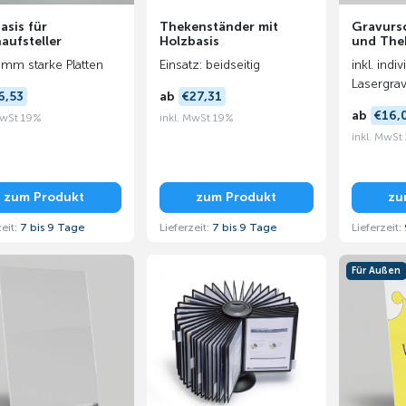
asis für
Thekenständer mit
Gravursc
aufsteller
Holzbasis
und The
 mm starke Platten
Einsatz: beidseitig
inkl. indiv
Lasergra
6,53
ab
€27,31
ab
€16,
MwSt 19%
inkl. MwSt 19%
inkl. MwSt
zum Produkt
zum Produkt
zu
zeit:
7 bis 9 Tage
Lieferzeit:
7 bis 9 Tage
Lieferzeit:
Für Außen