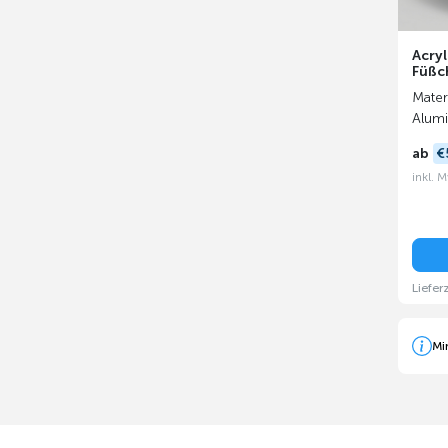
Acryl
Füßc
Materi
Alum
ab
€
inkl. 
Liefer
Mi