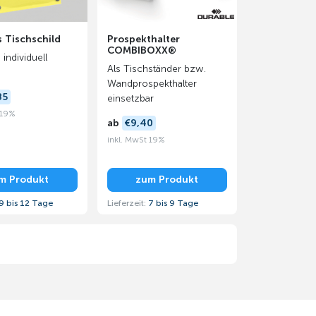
s Tischschild
Prospekthalter
COMBIBOXX®
 individuell
Als Tischständer bzw.
Wandprospekthalter
85
einsetzbar
 19%
ab
€9,40
inkl. MwSt 19%
m Produkt
zum Produkt
9 bis 12 Tage
Lieferzeit:
7 bis 9 Tage