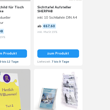
hild für Tisch
Sichttafel Aufsteller
ke
SHERPA®
idueller
inkl. 10 Sichttafeln DIN A4
vur
ab
€67,60
08
inkl. MwSt 19%
 19%
m Produkt
zum Produkt
9 bis 12 Tage
Lieferzeit:
7 bis 9 Tage