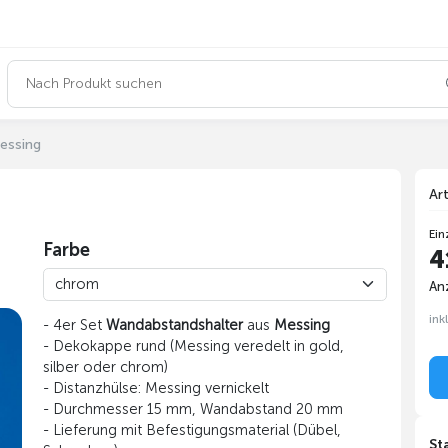
essing
Ar
Ein
Farbe
4
Anz
ink
- 4er Set
Wandabstandshalter
aus
Messing
- Dekokappe rund (Messing veredelt in gold,
silber oder chrom)
- Distanzhülse: Messing vernickelt
- Durchmesser 15 mm, Wandabstand 20 mm
- Lieferung mit Befestigungsmaterial (Dübel,
St