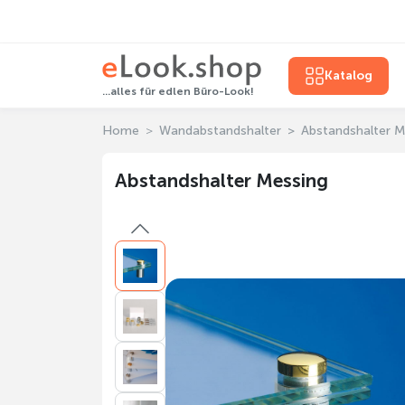
Katalog
...alles für edlen Büro-Look!
Home
Wandabstandshalter
Abstandshalter M
Abstandshalter Messing