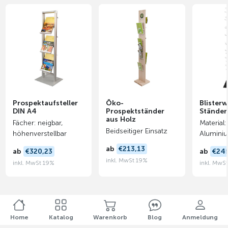
Prospektaufsteller
Öko-
Blister
DIN A4
Prospektständer
Ständer
aus Holz
Fächer: neigbar,
Material:
Beidseitiger Einsatz
höhenverstellbar
Alumini
ab
€213,13
ab
€320,23
ab
€24
inkl. MwSt 19%
inkl. MwSt 19%
inkl. MwS
Home
Katalog
Warenkorb
Blog
Anmeldung