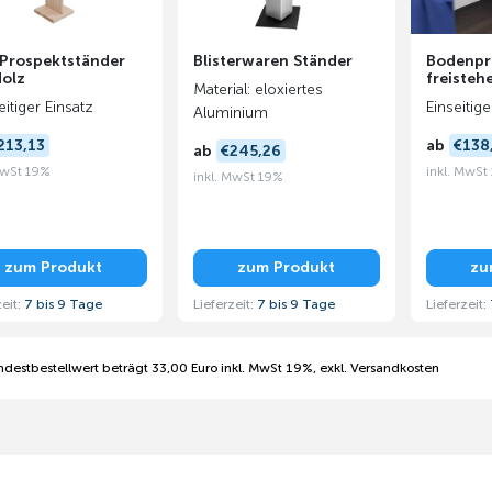
Prospektständer
Blisterwaren Ständer
Bodenpr
Holz
freisteh
Material: eloxiertes
itiger Einsatz
Einseitige
Aluminium
213,13
ab
€138
ab
€245,26
MwSt 19%
inkl. MwSt
inkl. MwSt 19%
zum Produkt
zum Produkt
zu
zeit:
7 bis 9 Tage
Lieferzeit:
7 bis 9 Tage
Lieferzeit:
ndestbestellwert beträgt 33,00 Euro inkl. MwSt 19%, exkl. Versandkosten