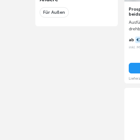
Pros
Für Außen
beids
Ausfü
drehb
ab
€
inkl. 
Liefer