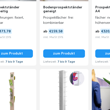
pektständer
Bodenprospektständer
Prospekt
eitig
geneigt
A4
hrungen: fixiert,
Prospektfächer: frei
Fächer: n
ar
kombinierbar
höhenvers
373,78
ab
€159,58
ab
€320
MwSt 19%
inkl. MwSt 19%
inkl. MwSt
zum Produkt
zum Produkt
zu
zeit:
7 bis 9 Tage
Lieferzeit:
7 bis 9 Tage
Lieferzeit: