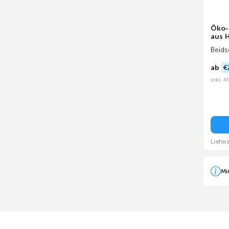
Öko-
aus 
Beidse
ab
€
inkl. 
Liefer
Mi