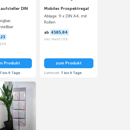
aufsteller DIN
Mobiles Prospektregal
Ablage: 9 x DIN A4, mit
eigbar,
Rollen
tellbar
ab
€585,84
,23
inkl. MwSt 19%
 19%
m Produkt
zum Produkt
7 bis 9 Tage
Lieferzeit:
7 bis 9 Tage