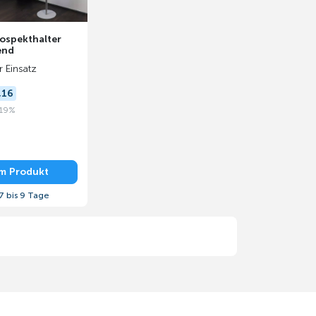
ospekthalter
end
r Einsatz
,16
 19%
m Produkt
7 bis 9 Tage