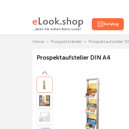
Katalog
...alles für edlen Büro-Look!
Home
Prospektständer
Prospektaufsteller D
Prospektaufsteller DIN A4