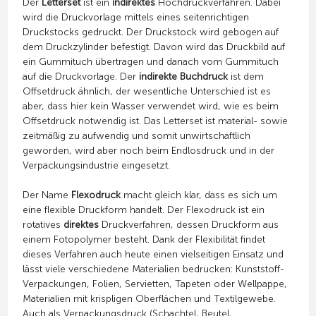
Der
Letterset
ist ein
indirektes
Hochdruckverfahren. Dabei
wird die Druckvorlage mittels eines seitenrichtigen
Druckstocks gedruckt. Der Druckstock wird gebogen auf
dem Druckzylinder befestigt. Davon wird das Druckbild auf
ein Gummituch übertragen und danach vom Gummituch
auf die Druckvorlage. Der
indirekte Buchdruck
ist dem
Offsetdruck ähnlich, der wesentliche Unterschied ist es
aber, dass hier kein Wasser verwendet wird, wie es beim
Offsetdruck notwendig ist. Das Letterset ist material- sowie
zeitmäßig zu aufwendig und somit unwirtschaftlich
geworden, wird aber noch beim Endlosdruck und in der
Verpackungsindustrie eingesetzt.
Der Name
Flexodruck
macht gleich klar, dass es sich um
eine flexible Druckform handelt. Der Flexodruck ist ein
rotatives
direktes
Druckverfahren, dessen Druckform aus
einem Fotopolymer besteht. Dank der Flexibilität findet
dieses Verfahren auch heute einen vielseitigen Einsatz und
lässt viele verschiedene Materialien bedrucken: Kunststoff-
Verpackungen, Folien, Servietten, Tapeten oder Wellpappe,
Materialien mit krispligen Oberflächen und Textilgewebe.
Auch als Verpackungsdruck (Schachtel, Beutel,