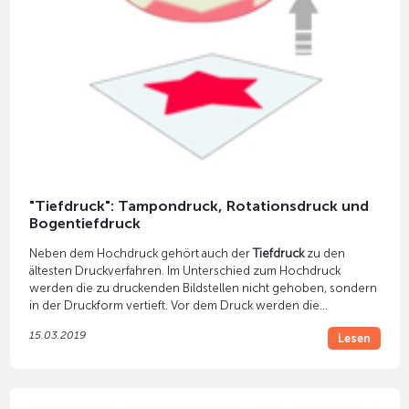
"Tiefdruck": Tampondruck, Rotationsdruck und
Bogentiefdruck
Neben dem Hochdruck gehört auch der
Tiefdruck
zu den
ältesten Druckverfahren. Im Unterschied zum Hochdruck
werden die zu druckenden Bildstellen nicht gehoben, sondern
in der Druckform vertieft. Vor dem Druck werden die
Vertiefungen mit Farbe befüllt. So braucht jede Farbe ein
15.03.2019
Lesen
separates Druckwerk.