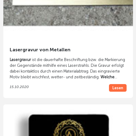
Lasergravur von Metallen
Lasergravur
ist die dauerhafte Beschriftung bzw. die Markierung
der Gegenstände mithilfe eines Laserstrahls. Die Gravur erfolgt
dabei kontaktlos durch einen Materialabtrag. Das eingravierte
Motiv bleibt wischfest, wetter- und zeitbeständig.
Welche
Metalle
lassen sich gravieren? Muss die Oberfläche
15.10.2020
Lesen
vorbehandelt werden?