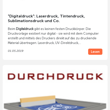
"Digitaldruck": Laserdruck, Tintendruck,
Sublimationsdruck und Co.
Beim
Digitaldruck
gibt es keinen festen Druckkörper. Die
Druckvorlage existiert nur digital - sie wird mit dem Computer
erstellt und mittels des Druckers direkt auf das zu druckende
Material übertragen. Laserdruck, UV-Direktdruck,
Tintenstrahldruck, 3D-Druck u.a. gehören zu modernen
01.05.2019
Lesen
Digitaldruckarten.