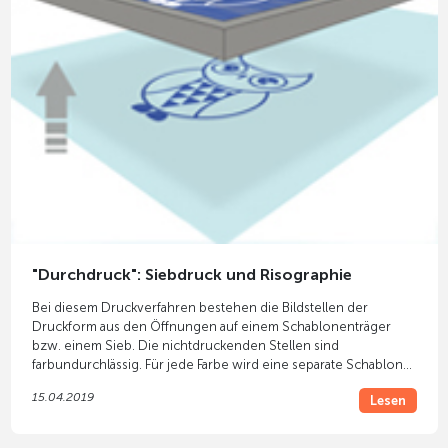
"Durchdruck": Siebdruck und Risographie
Bei diesem Druckverfahren bestehen die Bildstellen der
Druckform aus den Öffnungen auf einem Schablonenträger
bzw. einem Sieb. Die nichtdruckenden Stellen sind
farbundurchlässig. Für jede Farbe wird eine separate Schablone
vorbereitet. Die bekanntesten Beispiele für diese Druckart sind
15.04.2019
Lesen
Siebdruck
und Risographie.