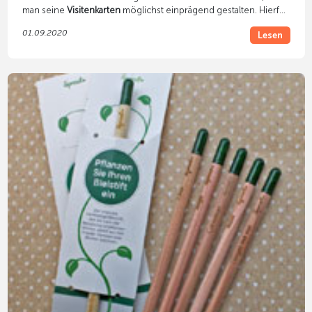
man seine
Visitenkarten
möglichst einprägend gestalten. Hierfür
gibt es zahlreiche
Veredelungsverfahren
- Farbschnitt,
01.09.2020
Lesen
Prägefoliendruck, Letterpress u.a.