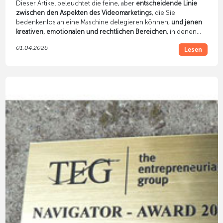
Dieser Artikel beleuchtet die feine, aber
entscheidende Linie
zwischen den Aspekten des Videomarketings
, die Sie
bedenkenlos an eine Maschine delegieren können,
und jenen
kreativen, emotionalen und rechtlichen Bereichen
, in denen
der Mensch zwingend das Steuer in der Hand behalten muss.
01.04.2026
Lesen
Nur wer diese Symbiose versteht, wird langfristig Kampagnen
kreieren, die nicht nur Algorithmen gefallen, sondern echte
Menschen überzeugen.