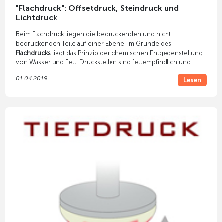
"Flachdruck": Offsetdruck, Steindruck und
Lichtdruck
Beim Flachdruck liegen die bedruckenden und nicht
bedruckenden Teile auf einer Ebene. Im Grunde des
Flachdrucks
liegt das Prinzip der chemischen Entgegenstellung
von Wasser und Fett. Druckstellen sind fettempfindlich und
nehmen die Farbe auf. Übrige Stellen werden befeuchtet, damit
01.04.2019
Lesen
sie Farbe abstoßen.