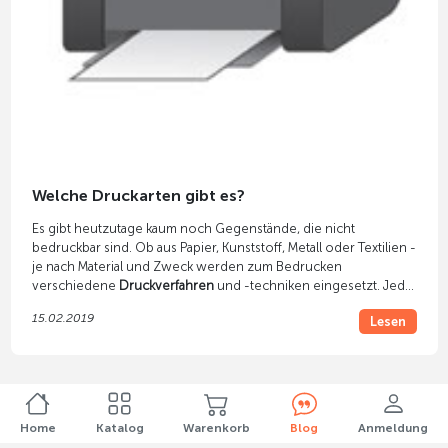
Welche Druckarten gibt es?
Es gibt heutzutage kaum noch Gegenstände, die nicht
bedruckbar sind. Ob aus Papier, Kunststoff, Metall oder Textilien -
je nach Material und Zweck werden zum Bedrucken
verschiedene
Druckverfahren
und -techniken eingesetzt. Jede
Druckart hat eigene Besonderheiten sowie ihre Vorteile und
15.02.2019
Lesen
Nachteile.
Home
Katalog
Warenkorb
Blog
Anmeldung