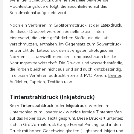
wenn der Schilddruck auf eine spezielle beklebende
Hochleistungsfolie erfolgt, die abschließend auf das
Schildmaterial aufgeklebt wird.
Noch ein Verfahren im Großformatdruck ist der
Latexdruck
.
Bei dieser Druckart werden spezielle Latex-Tinten
eingesetzt, die keine gefährlichen Stoffe, die die Luft
verschmutzen, enthalten. Im Gegensatz zum Solventdruck
entspricht der Latexdruck den strengsten ökologischen
Normen – ist umweltfreundlich – und passt auch für die
Nahrungsmittelwirtschaft. Die Drucke sind wasserbeständig,
die Farben bleichen nicht aus und sind auch kratzbeständig.
In diesem Verfahren bedruckt man z.B. PVC-Planen,
Banner
,
Aufkleber, Tapeten, Textilien usw.
Tintenstrahldruck (Inkjetdruck)
Beim
Tintenstrahldruck
(oder
Inkjetdruck
) werden im
Unterschied zum Laserdruck winzige farbige Tintentropfen
auf das Papier bzw. Textil gesprüht. Diese Druckart unterteilt
sich in Großformatdruck (Large Format Printing) und in den
Druck mit hohen Geschwindigkeiten (Highspeed-Inkjet) und