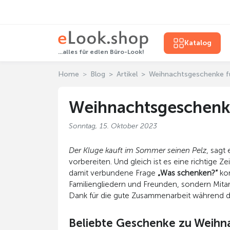
Katalog
...alles für edlen Büro-Look!
Home
Blog
Artikel
Weihnachtsgeschenke für
Weihnachtsgeschenke 
Sonntag, 15. Oktober 2023
Der Kluge kauft im Sommer seinen Pelz
, sagt
vorbereiten. Und gleich ist es eine richtige
damit verbundene Frage
„Was schenken?“
kom
Familiengliedern und Freunden, sondern Mita
Dank für die gute Zusammenarbeit während de
Beliebte Geschenke zu Weihn