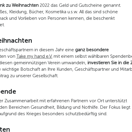
enk zu Weihnachten
2022 das Geld und Gutscheine genannt.
s, Kleidung, Bücher, Kosmetika u.s.w. All das sind schöne
ack und Vorlieben von Personen kennen, die beschenkt
et.
eihnachten
eschäftspartnern in diesem Jahr eine
ganz besondere
rten von
Take my hand e.V.
mit einem selbst wählbaren Spendenbe
 diesen gemeinnützigen Verein umwandeln,
investieren Sie in die
 wichtige Botschaft an Ihre Kunden, Geschäftspartner und Mitarb
trag zu unserer Gesellschaft.
pende
ger Zusammenarbeit mit erfahrenen Partnern vor Ort unterstützt
 den Bereichen Gesundheit, Bildung und Nothilfe. Der Fokus liegt
 aufgrund des Krieges besonders schutzbedürftig sind.
rten