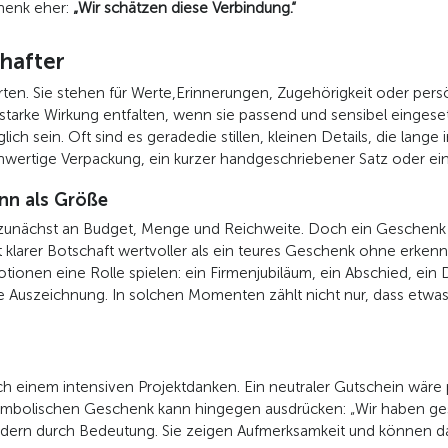
henk eher:
„Wir schätzen diese Verbindung.“
chafter
en. Sie stehen für Werte,Erinnerungen, Zugehörigkeit oder per
tarke Wirkung entfalten, wenn sie passend und sensibel eingese
lich sein. Oft sind es geradedie stillen, kleinen Details, die lang
hwertige Verpackung, ein kurzer handgeschriebener Satz oder ein
nn als Größe
unächst an Budget, Menge und Reichweite. Doch ein Geschenk m
it klarer Botschaft wertvoller als ein teures Geschenk ohne erke
otionen eine Rolle spielen: ein Firmenjubiläum, ein Abschied, ein
Auszeichnung. In solchen Momenten zählt nicht nur, dass etwas
einem intensiven Projektdanken. Ein neutraler Gutschein wäre pr
symbolischen Geschenk kann hingegen ausdrücken: „Wir haben gese
dern durch Bedeutung. Sie zeigen Aufmerksamkeit und können das