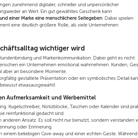
ungen zunehmend digitaler, schneller und unpersönlicher
ngwieder an Wert. Ein gut gewähltes Geschenk kann
 und einer Marke eine menschlichere Seitegeben
. Dabei spielen
nt eine deutlich größere Rolle, als viele Unternehmen
äftsalltag wichtiger wird
t, Kundenbindung und Markenkommunikation. Dabei geht es nicht
enschen ein Unternehmen emotional wahrnehmen. Kunden, Gesch
wohl aber an besondere Momente.
orgfältig gestaltete Präsentation oder ein symbolisches Detail k
e bewusst etwasausgewählt.
en Aufmerksamkeit und Werbemittel
ng. Kugelschreiber, Notizblöcke, Taschen oder Kalender sind prak
ie reinfunktional gedacht sind.
anderen Ansatz. Es soll nicht nur benutzt, sondern verstanden we
kennung oder Erinnerung.
n einem beliebigen Give-away und einer echten Geste. Während ei