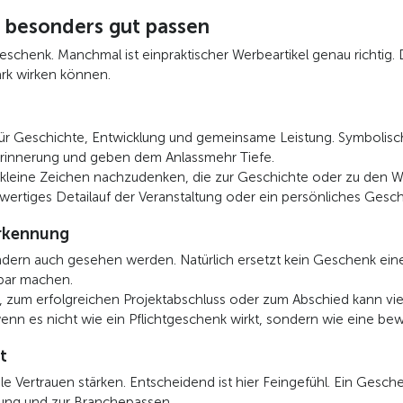
besonders gut passen
eschenk. Manchmal ist einpraktischer Werbeartikel genau richtig. D
k wirken können.
ht für Geschichte, Entwicklung und gemeinsame Leistung. Symboli
Erinnerung und geben dem Anlassmehr Tiefe.
er kleine Zeichen nachzudenken, die zur Geschichte oder zu de
chwertiges Detailauf der Veranstaltung oder ein persönliches Gesch
erkennung
ndern auch gesehen werden. Natürlich ersetzt kein Geschenk eine
bar machen.
 zum erfolgreichen Projektabschluss oder zum Abschied kann vi
 wenn es nicht wie ein Pflichtgeschenk wirkt, sondern wie eine b
t
Vertrauen stärken. Entscheidend ist hier Feingefühl. Ein Gesche
ehung und zur Branchepassen.