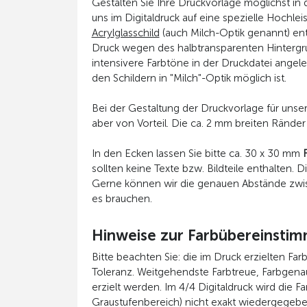
Gestalten Sie Ihre Druckvorlage möglichst i
uns im Digitaldruck auf eine spezielle Hochle
Acrylglasschild
(auch Milch-Optik genannt) ent
Druck wegen des halbtransparenten Hintergru
intensivere Farbtöne in der Druckdatei angel
den Schildern in "Milch"-Optik möglich ist.
Bei der Gestaltung der Druckvorlage für unse
aber von Vorteil. Die ca. 2 mm breiten Rände
In den Ecken lassen Sie bitte ca. 30 x 30 mm
sollten keine Texte bzw. Bildteile enthalte
Gerne können wir die genauen Abstände zwi
es brauchen.
Hinweise zur Farbübereinsti
Bitte beachten Sie: die im Druck erzielten Far
Toleranz. Weitgehendste Farbtreue, Farbgena
erzielt werden. Im 4/4 Digitaldruck wird die
Graustufenbereich) nicht exakt wiedergegebe