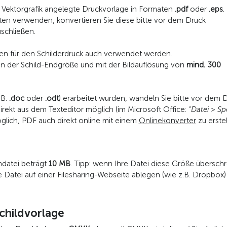
ls Vektorgrafik angelegte Druckvorlage in Formaten
.pdf
oder
.eps
.
rten verwenden, konvertieren Sie diese bitte vor dem Druck
schließen.
n für den Schilderdruck auch verwendet werden.
 in der Schild-Endgröße und mit der Bildauflösung von
mind. 300
.B.
.doc
oder
.odt
) erarbeitet wurden, wandeln Sie bitte vor dem 
irekt aus dem Texteditor möglich (im Microsoft Office:
"Datei > Sp
öglich, PDF auch direkt online mit einem
Onlinekonverter
zu erstel
datei beträgt
10 MB
. Tipp: wenn Ihre Datei diese Größe überschr
e Datei auf einer Filesharing-Webseite ablegen (wie z.B. Dropbox) 
Schildvorlage