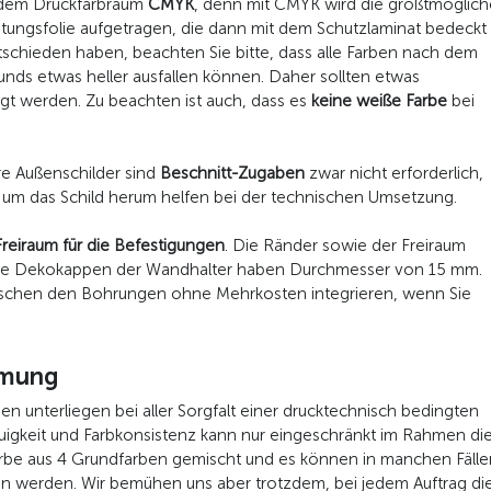
n dem Druckfarbraum
CMYK
, denn mit CMYK wird die größtmögliche
istungsfolie aufgetragen, die dann mit dem Schutzlaminat bedeckt 
schieden haben, beachten Sie bitte, dass alle Farben nach dem
nds etwas heller ausfallen können. Daher sollten etwas
egt werden. Zu beachten ist auch, dass es
keine weiße Farbe
bei
re Außenschilder sind
Beschnitt-Zugaben
zwar nicht erforderlich,
r um das Schild herum helfen bei der technischen Umsetzung.
Freiraum für die Befestigungen
. Die Ränder sowie der Freiraum
n. Die Dekokappen der Wandhalter haben Durchmesser von 15 mm.
schen den Bohrungen ohne Mehrkosten integrieren, wenn Sie
mmung
ben unterliegen bei aller Sorgfalt einer drucktechnisch bedingten
uigkeit und Farbkonsistenz kann nur eingeschränkt im Rahmen di
 Farbe aus 4 Grundfarben gemischt und es können in manchen Fäll
n werden. Wir bemühen uns aber trotzdem, bei jedem Auftrag die 