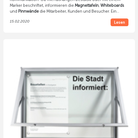
Marker beschriftet, informieren die
Magnettafeln
,
Whiteboards
und
Pinnwände
die Mitarbeiter, Kunden und Besucher. Ein
Überblick über die Vor- und Nachteile verschiedener Modelle
15.02.2020
Lesen
finden Sie in unserem Blogartikel.