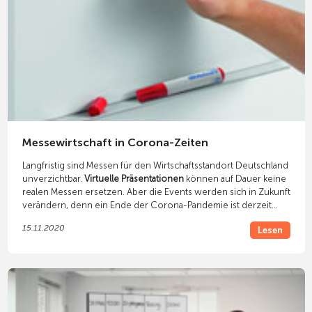
Messewirtschaft in Corona-Zeiten
Langfristig sind Messen für den Wirtschaftsstandort Deutschland
unverzichtbar.
Virtuelle Präsentationen
können auf Dauer keine
realen Messen ersetzen. Aber die Events werden sich in Zukunft
verändern, denn ein Ende der Corona-Pandemie ist derzeit
nicht in Sicht. Der Trend geht zu kompakten realen Messen mit
15.11.2020
Lesen
digitalen Ergänzungen.