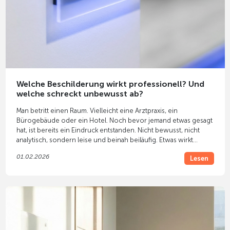
Welche Beschilderung wirkt professionell? Und
welche schreckt unbewusst ab?
Man betritt einen Raum. Vielleicht eine Arztpraxis, ein
Bürogebäude oder ein Hotel. Noch bevor jemand etwas gesagt
hat, ist bereits ein Eindruck entstanden. Nicht bewusst, nicht
analytisch, sondern leise und beinah beiläufig. Etwas wirkt
stimmig. Oder auch nicht. Oft liegt dieses Gefühl nicht allein an
01.02.2026
Lesen
den Möbeln oder Farben. Es liegt an der
Beschilderung
.