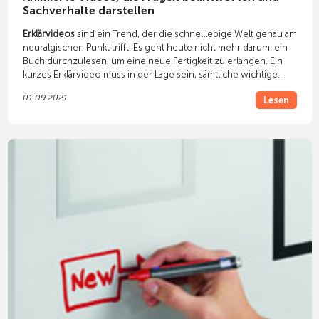
Sachverhalte darstellen
Erklärvideos
sind ein Trend, der die schnelllebige Welt genau am
neuralgischen Punkt trifft. Es geht heute nicht mehr darum, ein
Buch durchzulesen, um eine neue Fertigkeit zu erlangen. Ein
kurzes Erklärvideo muss in der Lage sein, sämtliche wichtige
Fragen zu beantworten, damit anschließend direkt losgelegt
01.09.2021
Lesen
werden kann. Besonders YouTube ist ein Kanal, der mit
Erklärvideos ausgeprägt Aufmerksamkeit und Reichweite
bringen kann. Der Zeitgeist schwingt hier mit, denn Wissen
muss rasch erhältlich und schnell konsumierbar sein, damit nicht
unnötig Zeit investiert werden muss.