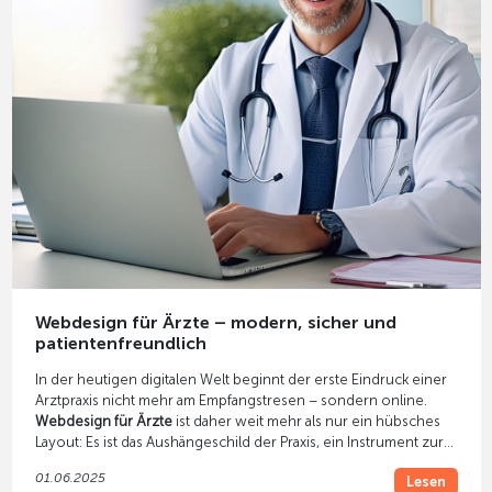
Webdesign für Ärzte – modern, sicher und
patientenfreundlich
In der heutigen digitalen Welt beginnt der erste Eindruck einer
Arztpraxis nicht mehr am Empfangstresen – sondern online.
Webdesign für Ärzte
ist daher weit mehr als nur ein hübsches
Layout: Es ist das Aushängeschild der Praxis, ein Instrument zur
Patientengewinnung und ein essenzieller Bestandteil moderner
01.06.2025
Lesen
Praxiskommunikation.