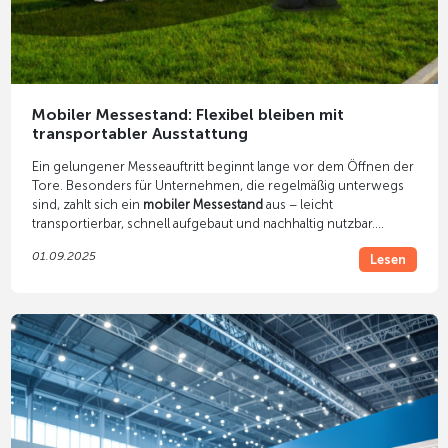
Mobiler Messestand: Flexibel bleiben mit
transportabler Ausstattung
Ein gelungener Messeauftritt beginnt lange vor dem Öffnen der
Tore. Besonders für Unternehmen, die regelmäßig unterwegs
sind, zahlt sich ein
mobiler Messestand
aus – leicht
transportierbar, schnell aufgebaut und nachhaltig nutzbar.
Solche Systeme erlauben es, flexibel auf verschiedene Formate
01.09.2025
Lesen
zu reagieren und dennoch professionell aufzutreten. Sie
sparen Zeit, Personal- und Logistikkosten – und bewahren
dennoch Wirkung und Wiederverwendbarkeit.