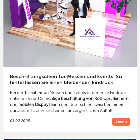
Beschriftungsideen für Messen und Events: So
hinterlassen Sie einen bleibenden Eindruck
Bei der Teilnahme an Messen und Events ist der erste Eindruck
entscheidend. Die
richtige Beschriftung von Roll-Ups, Bannern
und
mobilen Displays
kann den Unterschied zwischen einem
durchschnittlichen und einem unvergesslichen Auftritt
ausmachen. In diesem Artikel stellen wir Ihnen kreative und
01.02.2025
Lesen
wirkungsvolle Beschriftungsideen vor, die garantiert für
Aufmerksamkeit sorgen.