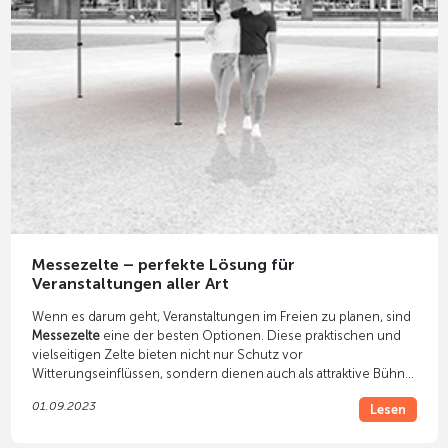
Messezelte – perfekte Lösung für
Veranstaltungen aller Art
Wenn es darum geht, Veranstaltungen im Freien zu planen, sind
Messezelte
eine der besten Optionen. Diese praktischen und
vielseitigen Zelte bieten nicht nur Schutz vor
Witterungseinflüssen, sondern dienen auch als attraktive Bühne
für Ihre Produkte und Dienstleistungen. In diesem Artikel
01.09.2023
Lesen
entdecken Sie die vielen Vorteile von Messezelten und wie sie
Ihre Events auf die nächste Stufe heben können.