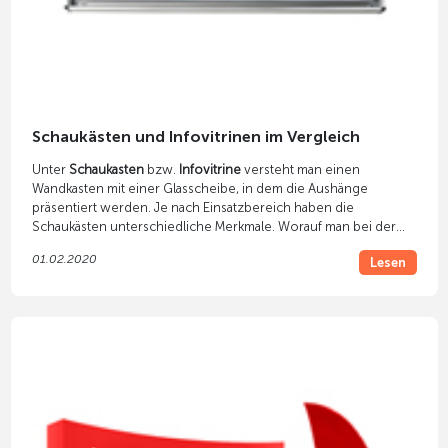
Schaukästen und Infovitrinen im Vergleich
Unter
Schaukasten
bzw.
Infovitrine
versteht man einen
Wandkasten mit einer Glasscheibe, in dem die Aushänge
präsentiert werden. Je nach Einsatzbereich haben die
Schaukästen unterschiedliche Merkmale. Worauf man bei der
Auswahl eines Schaukastens achten sollte, lesen Sie in unserem
01.02.2020
Lesen
Blogartikel.