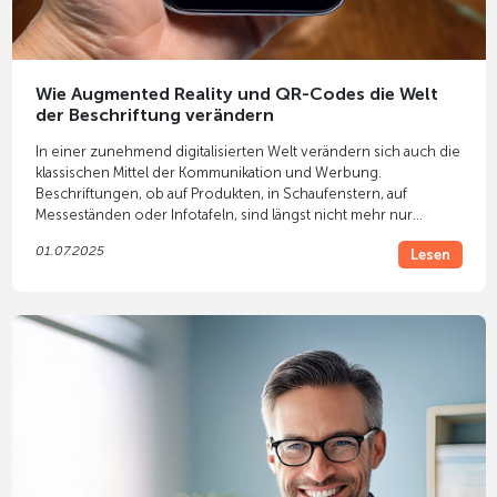
Wie Augmented Reality und QR-Codes die Welt
der Beschriftung verändern
In einer zunehmend digitalisierten Welt verändern sich auch die
klassischen Mittel der Kommunikation und Werbung.
Beschriftungen, ob auf Produkten, in Schaufenstern, auf
Messeständen oder Infotafeln, sind längst nicht mehr nur
statische Informationsträger. Dank Technologien wie
01.07.2025
Lesen
Augmented Reality
(AR) und
QR-Codes
erhalten sie eine völlig
neue Dimension.