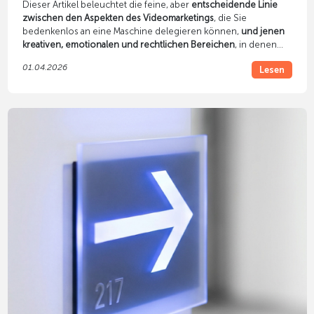
Dieser Artikel beleuchtet die feine, aber
entscheidende Linie
zwischen den Aspekten des Videomarketings
, die Sie
bedenkenlos an eine Maschine delegieren können,
und jenen
kreativen, emotionalen und rechtlichen Bereichen
, in denen
der Mensch zwingend das Steuer in der Hand behalten muss.
01.04.2026
Lesen
Nur wer diese Symbiose versteht, wird langfristig Kampagnen
kreieren, die nicht nur Algorithmen gefallen, sondern echte
Menschen überzeugen.