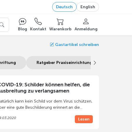
Deutsch
English
Blog
Kontakt
Warenkorb
Anmeldung
Gastartikel schreiben
hriftung
Ratgeber Praxiseinrichtung
Ratgeber
OVID-19: Schilder können helfen, die
usbreitung zu verlangsamen
atürlich kann kein Schild vor dem Virus schützen,
ber eine gute Beschilderung erinnert an die
ichtigsten
Verhaltensregeln
, um die Ausbreitung
9.03.2020
Lesen
es Coronavirus zu verhindern oder mindestens
u verlangsamen. Daher haben wir einige Schilder