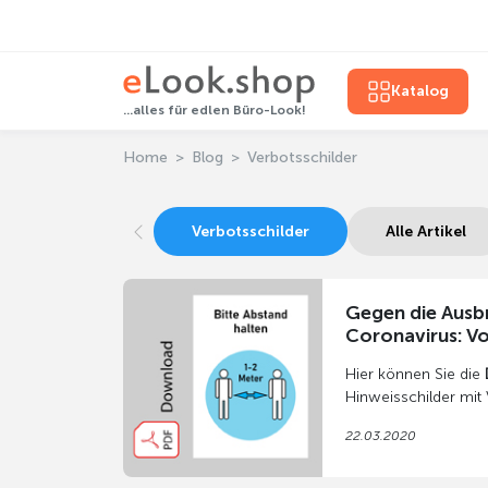
Katalog
...alles für edlen Büro-Look!
Home
Blog
Verbotsschilder
Verbotsschilder
Alle Artikel
Gegen die Ausb
Coronavirus: V
Hier können Sie die
Hinweisschilder mit 
Ausbreitung des Co
22.03.2020
herunterladen
und se
können für Eigenbed