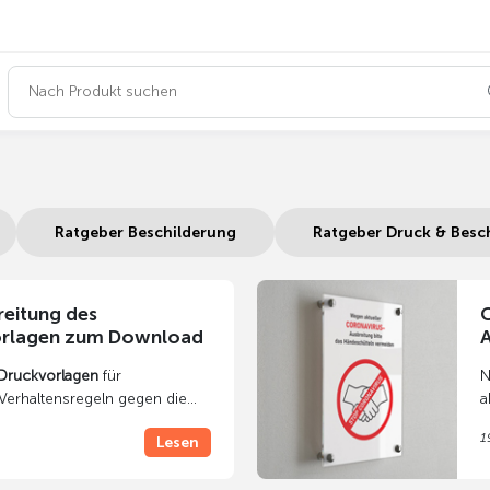
Ratgeber Beschilderung
Ratgeber Druck & Besc
reitung des
C
orlagen zum Download
A
Druckvorlagen
für
N
Verhaltensregeln gegen die
a
ronavirus
kostenlos
w
1
Lesen
lbst drucken. Alle Vorlagen
d
arf uneingeschränkt
z