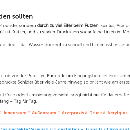
den sollten
 Produkte, sondern
durch zu viel Eifer beim Putzen
. Spiritus, Acet
lässt Kratzer, und zu starker Druck kann sogar feine Linien im Mo
ute Idee – das Wasser trocknet zu schnell und hinterlässt unschöne
l, ob vor der Praxis, im Büro oder im Eingangsbereich Ihres Unte
ruckte Schilder über viele Jahre hinweg so brillant wie am erste
utzfolie oder Laminierung versieht, sorgt nicht nur für dauerhafte
kfang – Tag für Tag.
Innenraum
Außenraum
Arztpraxis
Druck
Acrylglas
 Das perfekte Vereinsbüro gestalten – Tipps für Organisa