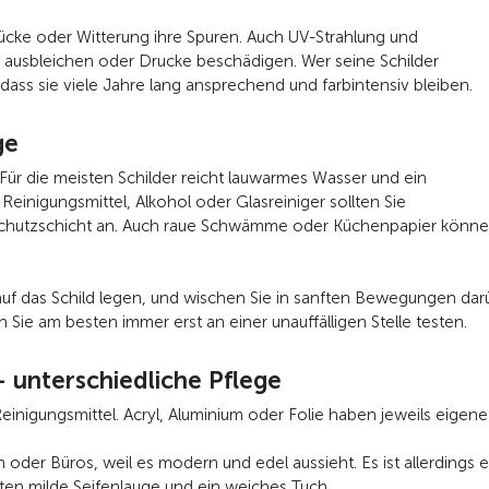
rücke oder Witterung ihre Spuren. Auch UV-Strahlung und
ausbleichen oder Drucke beschädigen. Wer seine Schilder
, dass sie viele Jahre lang ansprechend und farbintensiv bleiben.
ge
 Für die meisten Schilder reicht lauwarmes Wasser und ein
Reinigungsmittel, Alkohol oder Glasreiniger sollten Sie
Schutzschicht an. Auch raue Schwämme oder Küchenpapier können 
 auf das Schild legen, und wischen Sie in sanften Bewegungen dar
 Sie am besten immer erst an einer unauffälligen Stelle testen.
– unterschiedliche Pflege
 Reinigungsmittel. Acryl, Aluminium oder Folie haben jeweils eige
n oder Büros, weil es modern und edel aussieht. Es ist allerding
en milde Seifenlauge und ein weiches Tuch.