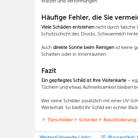
Kratzer und Verformungen.
Häufige Fehler, die Sie vermei
Viele Schäden entstehen
nicht durch falsche
Schutzschicht des Drucks, Scheuermilch hinter
Auch
direkte Sonne beim Reinigen
ist keine g
Schatten oder in Innenräumen.
Fazit
Ein gepflegtes Schild ist Ihre Visitenkarte
– ega
Tüchern und etwas Aufmerksamkeit bleiben bed
Wer seine Schilder zusätzlich mit einer UV-Sch
Werterhalt. So bleibt Ihr Schild ein echter Blic
Türschilder
Schilder
Beschilderung
Weiterführende Links:
Blogartikel: