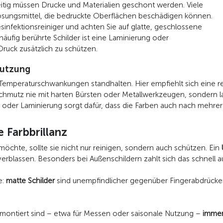
eitig müssen Drucke und Materialien geschont werden. Viele
Lösungsmittel, die bedruckte Oberflächen beschädigen können.
sinfektionsreiniger und achten Sie auf glatte, geschlossene
 häufig berührte Schilder ist eine Laminierung oder
uck zusätzlich zu schützen.
Nutzung
emperaturschwankungen standhalten. Hier empfiehlt sich eine r
Schmutz nie mit harten Bürsten oder Metallwerkzeugen, sondern l
t oder Laminierung sorgt dafür, dass die Farben auch nach mehrer
 Farbbrillanz
öchte, sollte sie nicht nur reinigen, sondern auch schützen. Ein
rblassen. Besonders bei Außenschildern zahlt sich das schnell a
e:
matte Schilder
sind unempfindlicher gegenüber Fingerabdrück
 montiert sind – etwa für Messen oder saisonale Nutzung –
immer