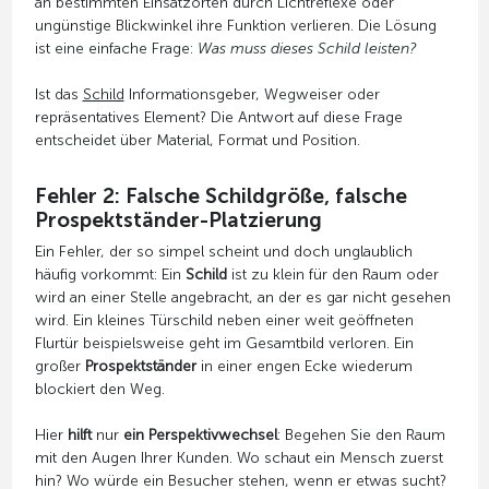
an bestimmten Einsatzorten durch Lichtreflexe oder
ungünstige Blickwinkel ihre Funktion verlieren. Die Lösung
ist eine einfache Frage:
Was muss dieses Schild leisten?
Ist das
Schild
Informationsgeber, Wegweiser oder
repräsentatives Element? Die Antwort auf diese Frage
entscheidet über Material, Format und Position.
Fehler 2: Falsche Schildgröße, falsche
Prospektständer-Platzierung
Ein Fehler, der so simpel scheint und doch unglaublich
häufig vorkommt: Ein
Schild
ist zu klein für den Raum oder
wird an einer Stelle angebracht, an der es gar nicht gesehen
wird. Ein kleines Türschild neben einer weit geöffneten
Flurtür beispielsweise geht im Gesamtbild verloren. Ein
großer
Prospektständer
in einer engen Ecke wiederum
blockiert den Weg.
Hier
hilft
nur
ein Perspektivwechsel
: Begehen Sie den Raum
mit den Augen Ihrer Kunden. Wo schaut ein Mensch zuerst
hin? Wo würde ein Besucher stehen, wenn er etwas sucht?