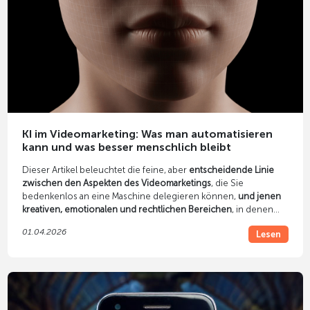
KI im Videomarketing: Was man automatisieren
kann und was besser menschlich bleibt
Dieser Artikel beleuchtet die feine, aber
entscheidende Linie
zwischen den Aspekten des Videomarketings
, die Sie
bedenkenlos an eine Maschine delegieren können,
und jenen
kreativen, emotionalen und rechtlichen Bereichen
, in denen
der Mensch zwingend das Steuer in der Hand behalten muss.
01.04.2026
Lesen
Nur wer diese Symbiose versteht, wird langfristig Kampagnen
kreieren, die nicht nur Algorithmen gefallen, sondern echte
Menschen überzeugen.