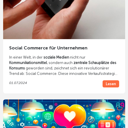
Social Commerce für Unternehmen
In einer Welt, in der
soziale Medien
nicht nur
Kommunikationsmittel
, sondern auch
zentrale Schauplätze des
Konsums
geworden sind, zeichnet sich ein revolutionärer
Trend ab: Social Commerce. Diese innovative Verkaufsstrategie
ermöglicht es Unternehmen, ihre Produkte direkt über soziale
01.07.2024
Lesen
Plattformen zu vermarkten und zu verkaufen, was die Grenzen
zwischen sozialer Interaktion und E-Commerce verwischt. Mit
dem Aufstieg von
Social Commerce
transformiert sich das
Einkaufserlebnis, indem es in die alltägliche Nutzung sozialer
Netzwerke integriert wird – eine Entwicklung, die sowohl für
Verbraucher als auch für Marken weitreichende Vorteile birgt.