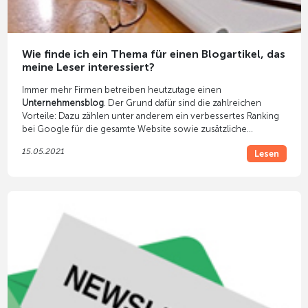
Wie finde ich ein Thema für einen Blogartikel, das
meine Leser interessiert?
Immer mehr Firmen betreiben heutzutage einen
Unternehmensblog
. Der Grund dafür sind die zahlreichen
Vorteile: Dazu zählen unter anderem ein verbessertes Ranking
bei Google für die gesamte Website sowie zusätzliche
Besucher, welche über die Blogartikel auf die Firmenseite
15.05.2021
Lesen
gezogen werden. Aber ein Thema für einen Blogartikel zu
finden, das die Leser interessiert, ist eine anspruchsvolle
Aufgabe.