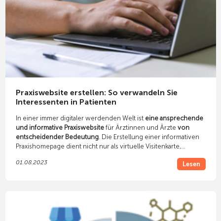
Praxiswebsite erstellen: So verwandeln Sie
Interessenten in Patienten
In einer immer digitaler werdenden Welt ist
eine ansprechende
und informative Praxiswebsite
für Ärztinnen und Ärzte
von
entscheidender Bedeutung
. Die Erstellung einer informativen
Praxishomepage dient nicht nur als virtuelle Visitenkarte,
sondern auch als leistungsstarkes Instrument, um potenzielle
01.08.2023
Lesen
Patienten anzuziehen und diese in treue Besucher Ihrer Praxis
zu verwandeln.