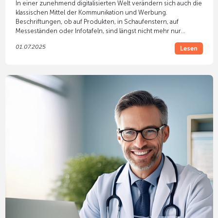
In einer zunehmend digitalisierten Welt verändern sich auch die
klassischen Mittel der Kommunikation und Werbung.
Beschriftungen, ob auf Produkten, in Schaufenstern, auf
Messeständen oder Infotafeln, sind längst nicht mehr nur
statische Informationsträger. Dank Technologien wie
01.07.2025
Lesen
Augmented Reality
(AR) und
QR-Codes
erhalten sie eine völlig
neue Dimension.