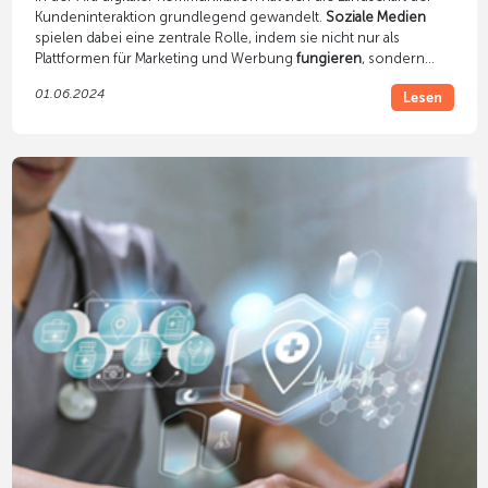
Kundeninteraktion grundlegend gewandelt.
Soziale Medien
spielen dabei eine zentrale Rolle, indem sie nicht nur als
Plattformen für Marketing und Werbung
fungieren
, sondern
auch
als entscheidende Schnittstellen für den Kundenservice
01.06.2024
Lesen
und das Community-Building
. Dieser Artikel beleuchtet
innovative Ansätze und Best Practices, die Unternehmen helfen
können, ihre Präsenz in den sozialen Medien zu optimieren, um
einen exzellenten Kundenservice zu bieten und gleichzeitig
eine starke und engagierte Community aufzubauen.