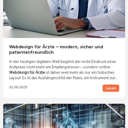
Webdesign für Ärzte – modern, sicher und
patientenfreundlich
In der heutigen digitalen Welt beginnt der erste Eindruck einer
Arztpraxis nicht mehr am Empfangstresen – sondern online.
Webdesign für Ärzte
ist daher weit mehr als nur ein hübsches
Layout: Es ist das Aushängeschild der Praxis, ein Instrument zur
Patientengewinnung und ein essenzieller Bestandteil moderner
01.06.2025
Lesen
Praxiskommunikation.