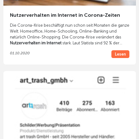
Nutzerverhalten im Internet in Corona-Zeiten
Die Corona-Krise beschäftigt nun schon seit Monaten die ganze
Welt. Homeoffice, Home-Schooling, Online-Banking und
natürlich Online-Shopping. Die Corona-Krise verändert das
Nutzerverhalten im Internet
stark. Laut Statista sind 92 % der
Deutschen positiv überrascht von Möglichkeiten des Internets
01.10.2020
Lesen
während der Corona-Krise.