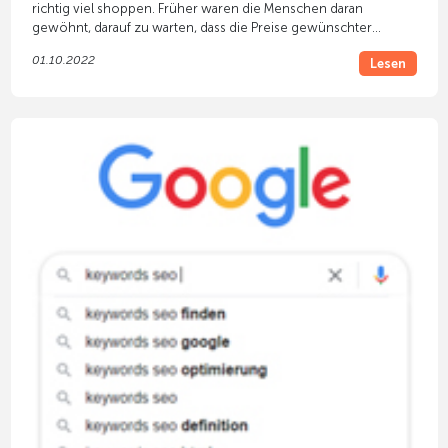
richtig viel shoppen. Früher waren die Menschen daran
gewöhnt, darauf zu warten, dass die Preise gewünschter
Produkte reduziert werden. Dabei bestand allerdings die
01.10.2022
Lesen
Gefahr, dass der Wunschartikel am Ende ausverkauft ist, weil
andere schneller waren.