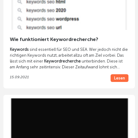
Wie funktioniert Keywordrecherche?
Keywords
sind essentiell für SEO und SEA. Wer jedoch nicht die
richtigen Keywords nutzt, arbeitet allzu oft am Ziel vorbei. Das
lässt sich mit einer
Keywordrecherche
unterbinden. Diese ist
am Anfang sehr zeitintensiv. Dieser Zeitaufwand lohnt sich
jedoch ungemein. Das spiegelt sich in den eigenen künftigen
15.09.2021
Lesen
SEO- und SEA-Tätigkeiten wieder. Die Arbeit macht sich bezahlt,
denn durch eine geeignete Keywordliste sparen Sie
schlussendlich viel Geld. Dies sehen Sie effektiv und sofort in
Ihren SEA-Kampagnen und spüren es im Laufe der Zeit
innerhalb Ihrer SEO-Strategie.