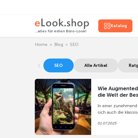
Katalog
...alles für edlen Büro-Look!
Home
Blog
SEO
SEO
Alle Artikel
Ratg
Wie Augmented 
die Welt der Be
In einer zunehmend d
sich auch die klassis
Kommunikation und 
01.07.2025
auf Produkten, in S
oder Infotafeln, sind