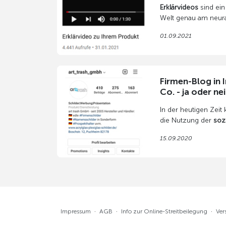
darstellen
Erklärvideos
sind ein
Welt genau am neural
heute nicht mehr da
01.09.2021
um eine neue Fertigk
Erklärvideo muss in 
wichtige Fragen zu 
anschließend direkt 
Firmen-Blog in 
Besonders YouTube is
Co. - ja oder ne
Erklärvideos ausgep
Reichweite bringen k
In der heutigen Zei
hier mit, denn Wisse
die Nutzung der
soz
schnell konsumierbar
eigene Auftritt bei I
Zeit investiert werd
15.09.2020
Facebook erfordert 
Darüber hinaus sind 
besonders den Daten
Impressum
·
AGB
·
Info zur Online-Streitbeilegung
·
Ver