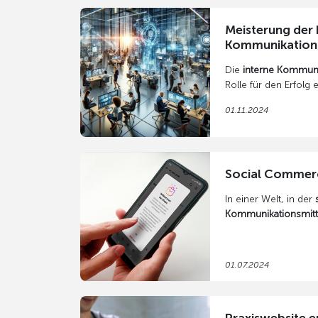
statische Informatio
wie
Augmented Reali
Meisterung der 
erhalten sie eine vö
Kommunikation:
Unternehmense
Die
interne Kommuni
Rolle für den Erfolg
diesem Artikel zeig
01.11.2024
interne Kommunikatio
Strategien optimier
Social Commer
In einer Welt, in der
Kommunikationsmitt
Schauplätze des Ko
zeichnet sich ein rev
Commerce. Diese inn
01.07.2024
ermöglicht es Unter
über soziale Plattf
verkaufen, was die 