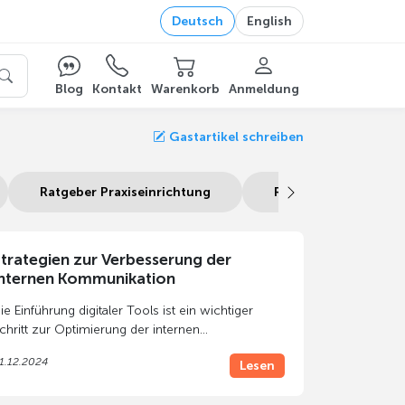
Deutsch
English
Blog
Kontakt
Warenkorb
Anmeldung
Gastartikel schreiben
Ratgeber Praxiseinrichtung
Ratgeber Messestan
trategien zur Verbesserung der
nternen Kommunikation
ie Einführung digitaler Tools ist ein wichtiger
chritt zur Optimierung der internen
ommunikation. Doch ohne eine
durchdachte
1.12.2024
Lesen
trategie
können selbst die fortschrittlichsten
echnologien ihr volles Potenzial nicht entfalten.