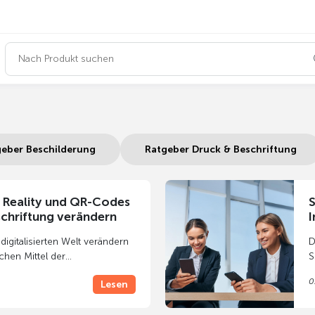
eber Beschilderung
Ratgeber Druck & Beschriftung
Reality und QR-Codes
S
schriftung verändern
I
igitalisierten Welt verändern
D
chen Mittel der
S
Werbung. Beschriftungen, ob
K
0
Lesen
chaufenstern, auf Messeständen
S
 längst nicht mehr nur
T